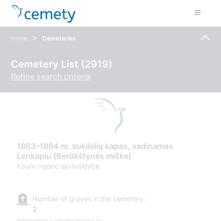
>
Home
Cemeteries
Cemetery List (2919)
Refine search criteria
1863–1864 m. sukilėlių kapas, vadinamas
Lenkapiu (Berūkštynės miške)
Kauno rajono savivaldybė
Number of graves in the cemetery:
2
Information available thanks to: