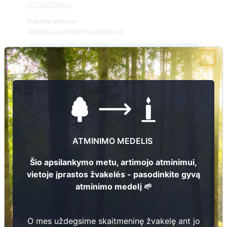
+37068774940
El.pašto adresas
ziezmariu.apylinke@kaisiadorys.lt
Žiūrėti kapinių žemėlapyje
Šiose kapinėse suskaitmeninta kapų:
89
Ieškoti šiose kapinėse palaidotų asmenų
ATMINIMO MEDELIS
Šio apsilankymo metu, artimojo atminimui,
vietoje įprastos žvakelės - pasodinkite gyvą
Informacija prieinama per:
atminimo medelį 🌱
Kaišiadorių rajono savivaldybės administracija, Žiežmarių
apylinkės seniūnija
O mes uždegsime skaitmeninę žvakelę ant jo