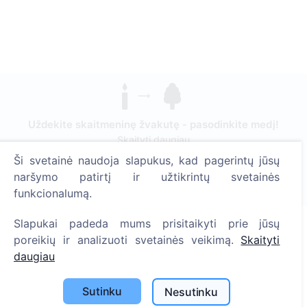
Uždekite skaitmeninę žvakutę - pasodinkite medį!
Skaityti daugiau
Ši svetainė naudoja slapukus, kad pagerintų jūsų
Pasodinta medžių
naršymo patirtį ir užtikrintų svetainės
1396
funkcionalumą.
Slapukai padeda mums prisitaikyti prie jūsų
poreikių ir analizuoti svetainės veikimą.
Skaityti
Informacija
daugiau
Apie CEMETY
Sutinku
Nesutinku
D.U.K.