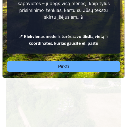
kapavietės – ji degs visą mėnesį, kaip tylus
prisiminimo ženklas, kartu su Jūsų tekstu
skirtu įšėjusiam.. 🕯️
📍
Kiekvienas
medelis turės savo tikslią vietą ir
Dėl leidimų laidoti, ​informacijos atnaujinimo,
koordinates, kurias gausite el. paštu
apleistų kapaviečių priežiūros ir kitais susijusiais
klausimais kreiptis ​aukščiau nurodytais kontaktais.
Pirkti