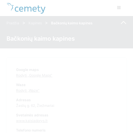
>
>
Pradžia
Kapinės
Bačkonių kaimo kapines
Bačkonių kaimo kapines
Google maps
Rodyti „Google Maps“
Waze
Rodyti „Waze“
Adresas
Žaslių g. 62, Žiežmariai
Svetainės adresas
www.kaisiadorys.lt
Telefono numeris