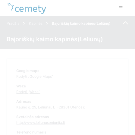
>
>
Pradžia
Kapinės
Bajoriškių kaimo kapinės(Leliūnų)
Bajoriškių kaimo kapinės(Leliūnų)
Google maps
Rodyti „Google Maps“
Waze
Rodyti „Waze“
Adresas
Kauno g. 29, Leliūnai, LT-28361 Utenos r.
Svetainės adresas
http://www.leliunuseniunija.lt
Telefono numeris