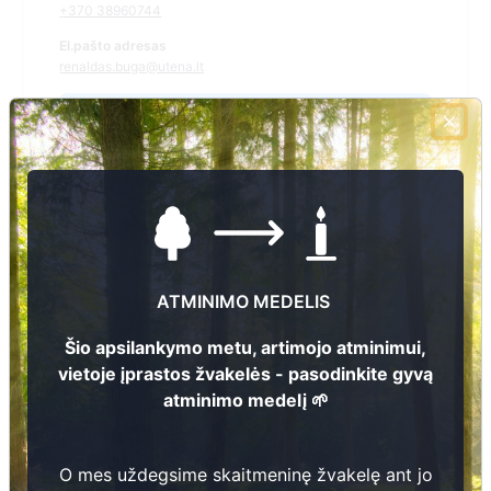
+370 38960744
El.pašto adresas
renaldas.buga@utena.lt
Žiūrėti kapinių žemėlapyje
Šiose kapinėse suskaitmeninta kapų:
0
Ieškoti šiose kapinėse palaidotų asmenų
ATMINIMO MEDELIS
Šio apsilankymo metu, artimojo atminimui,
vietoje įprastos žvakelės - pasodinkite gyvą
Informacija prieinama per:
atminimo medelį 🌱
Utenos rajono savivaldybės administracija, Leliūnų seniūnija
O mes uždegsime skaitmeninę žvakelę ant jo