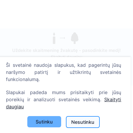
Uždekite skaitmeninę žvakutę - pasodinkite medį!
Skaityti daugiau
Ši svetainė naudoja slapukus, kad pagerintų jūsų
Pasodinta medžių
naršymo patirtį ir užtikrintų svetainės
1391
funkcionalumą.
Slapukai padeda mums prisitaikyti prie jūsų
poreikių ir analizuoti svetainės veikimą.
Skaityti
Informacija
daugiau
Apie CEMETY
Sutinku
Nesutinku
D.U.K.