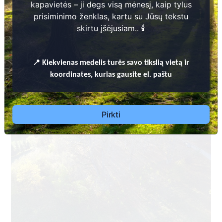
kapavietės – ji degs visą mėnesį, kaip tylus
prisiminimo ženklas, kartu su Jūsų tekstu
skirtu įšėjusiam.. 🕯️
Dėl leidimų laidoti, ​informacijos atnaujinimo, apleistų kapaviečių
📍
Kiekvienas
medelis turės savo tikslią vietą ir
priežiūros ir kitais susijusiais klausimais kreiptis ​aukščiau
koordinates, kurias gausite el. paštu
nurodytais kontaktais.
Pirkti