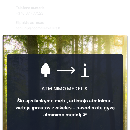
Telefono numeris
+370 37 477523
El.pašto adresas
seniunija@domeikava.krs.lt
Žiūrėti kapinių žemėlapyje
Šiose kapinėse suskaitmeninta kapų:
507
Ieškoti šiose kapinėse palaidotų asmenų
ATMINIMO MEDELIS
Šio apsilankymo metu, artimojo atminimui,
vietoje įprastos žvakelės - pasodinkite gyvą
Informacija prieinama per:
atminimo medelį 🌱
Kauno rajono savivaldybės administracija, Domeikavos
seniūnija