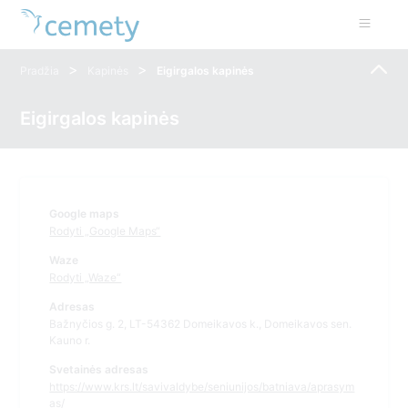
>
>
Pradžia
Kapinės
Eigirgalos kapinės
Eigirgalos kapinės
Google maps
Rodyti „Google Maps“
Waze
Rodyti „Waze“
Adresas
Bažnyčios g. 2, LT-54362 Domeikavos k., Domeikavos sen.
Kauno r.
Svetainės adresas
https://www.krs.lt/savivaldybe/seniunijos/batniava/aprasym
as/