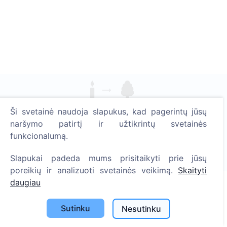
Uždekite skaitmeninę žvakutę - pasodinkite medį!
Ši svetainė naudoja slapukus, kad pagerintų jūsų
Skaityti daugiau
naršymo patirtį ir užtikrintų svetainės
funkcionalumą.
Pasodinta medžių
1390
Slapukai padeda mums prisitaikyti prie jūsų
poreikių ir analizuoti svetainės veikimą.
Skaityti
daugiau
Informacija
Sutinku
Nesutinku
Apie CEMETY