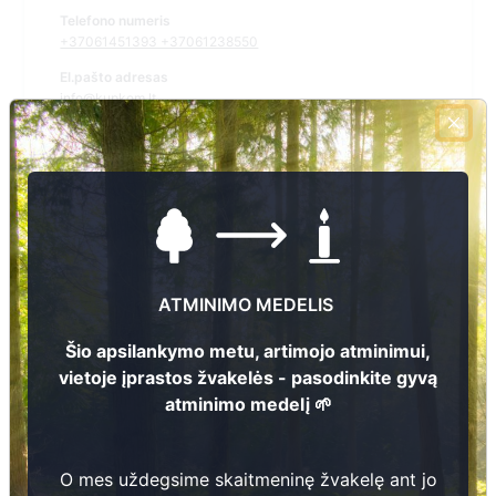
Telefono numeris
+37061451393 +37061238550
El.pašto adresas
info@kupkom.lt
Žiūrėti kapinių žemėlapyje
Šiose kapinėse suskaitmeninta kapų:
22
ATMINIMO MEDELIS
Ieškoti šiose kapinėse palaidotų asmenų
Šio apsilankymo metu, artimojo atminimui,
vietoje įprastos žvakelės - pasodinkite gyvą
atminimo medelį 🌱
Informacija prieinama per:
O mes uždegsime skaitmeninę žvakelę ant jo