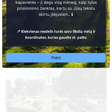
kapavietės – ji degs visą mėnesį, kaip tylus
prisiminimo ženklas, kartu su Jūsų tekstu
skirtu įšėjusiam.. 🕯️
KUPIŠKIO RAJONO SAVIVALDYBĖS KAPINIŲ TVARKYMO TAISYKLĖS
📍
Kiekvienas
medelis turės savo tikslią vietą ir
koordinates, kurias gausite el. paštu
Pirkti