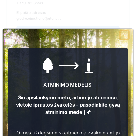
+370 38935580
El.pašto adresas
giedre.eimutiene@utena.lt
Žiūrėti kapinių žemėlapyje
Šiose kapinėse suskaitmeninta kapų:
229
Ieškoti šiose kapinėse palaidotų asmenų
ATMINIMO MEDELIS
Šio apsilankymo metu, artimojo atminimui,
vietoje įprastos žvakelės - pasodinkite gyvą
Informacija prieinama per:
atminimo medelį 🌱
Utenos rajono savivaldybės administracija, Daugailių seniūnija
O mes uždegsime skaitmeninę žvakelę ant jo