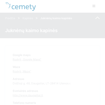
>
>
Pradžia
Kapinės
Juknėnų kaimo kapinės
Juknėnų kaimo kapinės
Google maps
Rodyti „Google Maps“
Waze
Rodyti „Waze“
Adresas
Didžioji g. 48, Daugailiai, LT-28414 Utenos r.
Svetainės adresas
http://www.daugailiai.lt
Telefono numeris