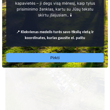
kapavietės – ji degs visą mėnesį, kaip tylus
prisiminimo ženklas, kartu su Jūsų tekstu
skirtu įšėjusiam.. 🕯️
Dėl leidimų laidoti, ​informacijos atnaujinimo,
📍
Kiekvienas
medelis turės savo tikslią vietą ir
apleistų kapaviečių priežiūros ir kitais susijusiais
koordinates, kurias gausite el. paštu
klausimais kreiptis ​aukščiau nurodytais kontaktais.
Pirkti