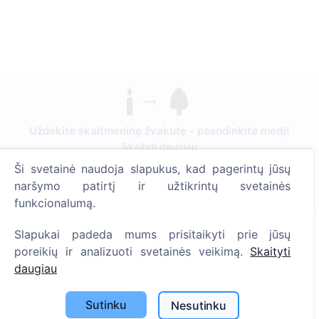
Uždekite skaitmeninę žvakutę - pasodinkite medį!
Skaityti daugiau
Ši svetainė naudoja slapukus, kad pagerintų jūsų
Pasodinta medžių
naršymo patirtį ir užtikrintų svetainės
1393
funkcionalumą.
Slapukai padeda mums prisitaikyti prie jūsų
poreikių ir analizuoti svetainės veikimą.
Skaityti
Informacija
daugiau
Apie CEMETY
Sutinku
Nesutinku
D.U.K.