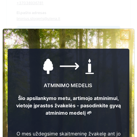
+37038936781
El.pašto adresas
bronius.sliogeris@utena.lt
Žiūrėti kapinių žemėlapyje
Šiose kapinėse suskaitmeninta kapų:
52
Ieškoti šiose kapinėse palaidotų asmenų
ATMINIMO MEDELIS
Šio apsilankymo metu, artimojo atminimui,
vietoje įprastos žvakelės - pasodinkite gyvą
Informacija prieinama per:
atminimo medelį 🌱
Utenos rajono savivaldybės administracija, Saldutiškio
seniūnija
O mes uždegsime skaitmeninę žvakelę ant jo