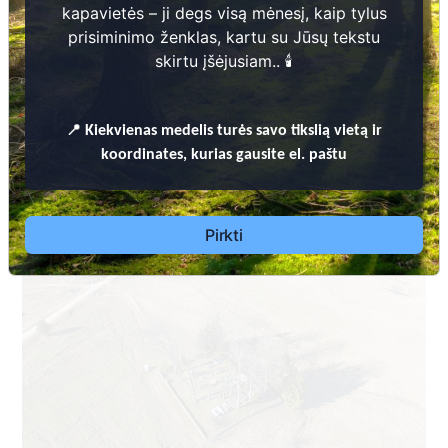
kapavietės – ji degs visą mėnesį, kaip tylus
prisiminimo ženklas, kartu su Jūsų tekstu
skirtu įšėjusiam.. 🕯️
📍
Kiekvienas
medelis turės savo tikslią vietą ir
Dėl leidimų laidoti, ​informacijos atnaujinimo, apleistų kapaviečių 
koordinates, kurias gausite el. paštu
priežiūros ir kitais susijusiais klausimais kreiptis ​aukščiau nurodytais 
kontaktais.
Pirkti