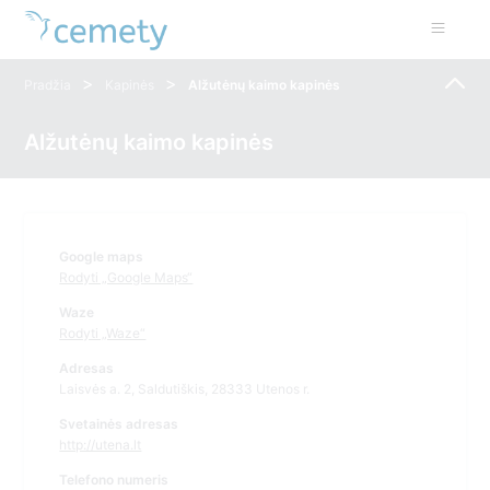
>
>
Pradžia
Kapinės
Alžutėnų kaimo kapinės
Alžutėnų kaimo kapinės
Google maps
Rodyti „Google Maps“
Waze
Rodyti „Waze“
Adresas
Laisvės a. 2, Saldutiškis, 28333 Utenos r.
Svetainės adresas
http://utena.lt
Telefono numeris