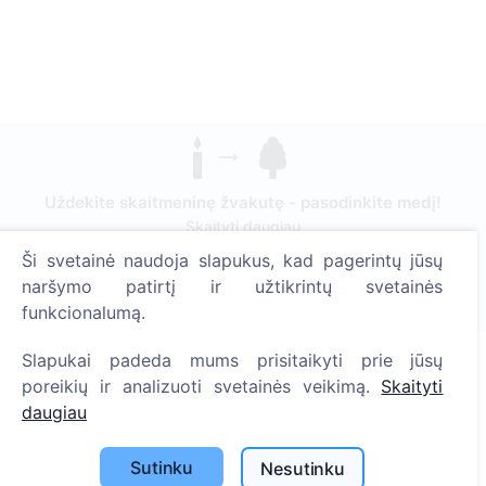
Uždekite skaitmeninę žvakutę - pasodinkite medį!
Skaityti daugiau
Ši svetainė naudoja slapukus, kad pagerintų jūsų
Pasodinta medžių
naršymo patirtį ir užtikrintų svetainės
1390
funkcionalumą.
Slapukai padeda mums prisitaikyti prie jūsų
poreikių ir analizuoti svetainės veikimą.
Skaityti
Informacija
daugiau
Apie CEMETY
Sutinku
Nesutinku
D.U.K.