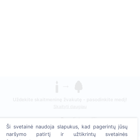
Uždekite skaitmeninę žvakutę - pasodinkite medį!
Skaityti daugiau
Pasodinta medžių
Ši svetainė naudoja slapukus, kad pagerintų jūsų
1395
naršymo patirtį ir užtikrintų svetainės