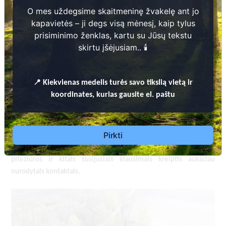
O mes uždegsime skaitmeninę žvakelę ant jo
kapavietės – ji degs visą mėnesį, kaip tylus
prisiminimo ženklas, kartu su Jūsų tekstu
skirtu įšėjusiam.. 🕯️
Kapinės skaitmenizuotos įgyvendinant 2014-2020
m. Interreg V-A Latvijos ir Lietuvos
📍
Kiekvienas
medelis turės savo tikslią vietą ir
bendradarbiavimo per sieną programos projektą
koordinates, kurias gausite el. paštu
„Administracinių kapinių valdymo paslaugų
efektyvumo ir prieinamumo gerinimas Latvijos ir
Lietuvos pasienio regionuose“ (
Nr. LLI-437 Digital
).
Pirkti
cemetery
Dėl leidimų laidoti, informacijos atnaujinimo, apleistų kapaviečių
priežiūros ir kitais susijusiais klausimais kreiptis aukščiau
nurodytais kontaktais.