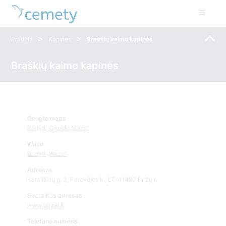
>
>
Pradžia
Kapinės
Braškių kaimo kapinės
Braškių kaimo kapinės
Google maps
Rodyti „Google Maps“
Waze
Rodyti „Waze“
Adresas
Karališkių g. 3, Parovėjos k., LT-41480 Biržų r.
Svetainės adresas
www.birzai.lt
Telefono numeris