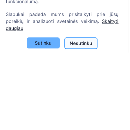
funkcionalumą.
Slapukai padeda mums prisitaikyti prie jūsų
Informacija
poreikių ir analizuoti svetainės veikimą.
Skaityti
Apie CEMETY
daugiau
D.U.K.
Sutinku
Nesutinku
Straipsniai
Savivaldybių sąrašas
Privatumo politika
Mokėjimų politika
ES projektai
Slapukų nustatymai
Paieška
Velionių paieška
Kapinių paieška