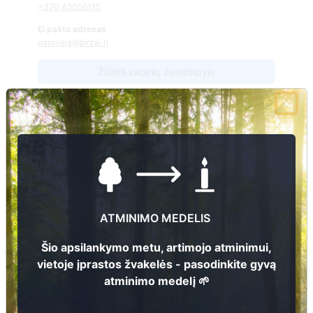
+370 45056115
El.pašto adresas
paroveja@birzai.lt
Žiūrėti kapinių žemėlapyje
Šiose kapinėse suskaitmeninta kapų:
19
Ieškoti šiose kapinėse palaidotų asmenų
ATMINIMO MEDELIS
Informacija prieinama per:
Šio apsilankymo metu, artimojo atminimui,
Biržų rajono savivaldybės administracija, Parovėjos seniūnija
vietoje įprastos žvakelės - pasodinkite gyvą
atminimo medelį 🌱