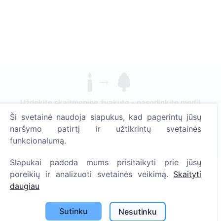
Uždekite skaitmeninę žvakutę - pasodinkite medį!
Skaityti daugiau
Ši svetainė naudoja slapukus, kad pagerintų jūsų
naršymo patirtį ir užtikrintų svetainės
Pasodinta medžių
funkcionalumą.
1394
Slapukai padeda mums prisitaikyti prie jūsų
poreikių ir analizuoti svetainės veikimą.
Skaityti
daugiau
Informacija
Sutinku
Nesutinku
Apie CEMETY