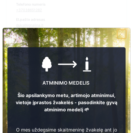
Telefono numeris
+37038651282
El.pašto adresas
duks@ignalina.lt
Žiūrėti kapinių žemėlapyje
Šiose kapinėse suskaitmeninta kapų:
1051
ATMINIMO MEDELIS
Ieškoti šiose kapinėse palaidotų asmenų
Šio apsilankymo metu, artimojo atminimui,
vietoje įprastos žvakelės - pasodinkite gyvą
atminimo medelį 🌱
Informacija prieinama per:
Ignalinos rajono savivaldybės administracija, Dūkšto seniūnija
O mes uždegsime skaitmeninę žvakelę ant jo