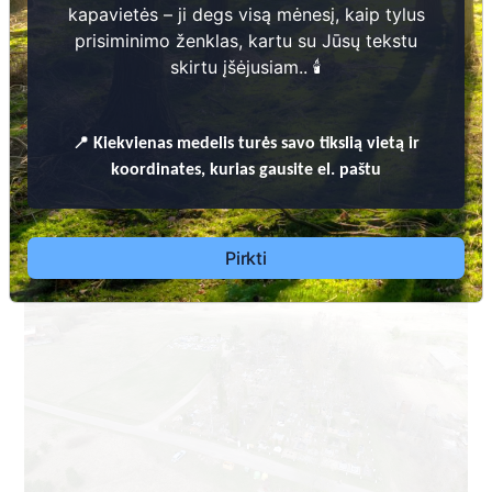
kapavietės – ji degs visą mėnesį, kaip tylus
prisiminimo ženklas, kartu su Jūsų tekstu
skirtu įšėjusiam.. 🕯️
📍
Kiekvienas
medelis turės savo tikslią vietą ir
Dėl leidimų laidoti, informacijos atnaujinimo,
koordinates, kurias gausite el. paštu
apleistų kapaviečių priežiūros ir kitais susijusiais
klausimai kreiptis aukščiau nurodytais kontaktais.
Pirkti