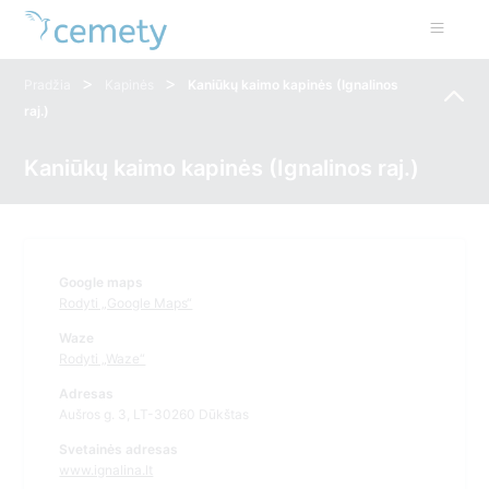
>
>
Pradžia
Kapinės
Kaniūkų kaimo kapinės (Ignalinos
raj.)
Kaniūkų kaimo kapinės (Ignalinos raj.)
Google maps
Rodyti „Google Maps“
Waze
Rodyti „Waze“
Adresas
Aušros g. 3, LT-30260 Dūkštas
Svetainės adresas
www.ignalina.lt