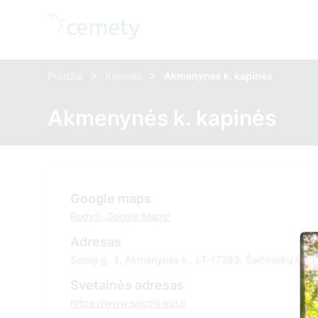
>
>
Pradžia
Kapinės
Akmenynės k. kapinės
Akmenynės k. kapinės
Google maps
Rodyti „Google Maps“
Adresas
Senoji g. 3, Akmenynės k., LT-17293, Šalčininkų r.
Svetainės adresas
https://www.salcininkai.lt