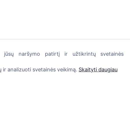
jūsų naršymo patirtį ir užtikrintų svetainės
kutę - pasodinkite medį!
 ir analizuoti svetainės veikimą.
Skaityti daugiau
Paslaugos
Kontaktai
UAB "Kapinių valdym
Atminimo medelis
sprendimai", 304241
QR atminimo ženkliukas
+370 612 08926 