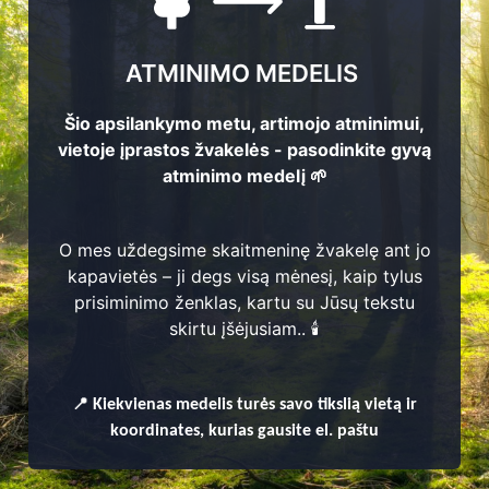
ATMINIMO MEDELIS
Šio apsilankymo metu, artimojo atminimui,
vietoje įprastos žvakelės - pasodinkite gyvą
atminimo medelį 🌱
O mes uždegsime skaitmeninę žvakelę ant jo
kapavietės – ji degs visą mėnesį, kaip tylus
prisiminimo ženklas, kartu su Jūsų tekstu
enų
skirtu įšėjusiam.. 🕯️
📍
Kiekvienas
medelis turės savo tikslią vietą ir
koordinates, kurias gausite el. paštu
ja, Akmenynės