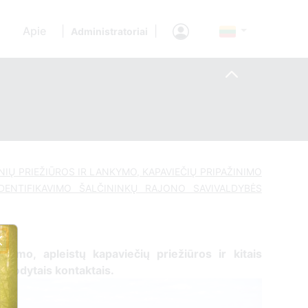
Apie
|
|
Administratoriai
INIŲ PRIEŽIŪROS IR LANKYMO, KAPAVIEČIŲ PRIPAŽINIMO
IDENTIFIKAVIMO ŠALČININKŲ RAJONO SAVIVALDYBĖS
ujinimo, apleistų kapaviečių priežiūros ir kitais
 nurodytais kontaktais.