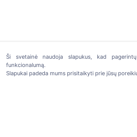
Ši svetainė naudoja slapukus, kad pagerintų 
funkcionalumą.
Uždekite skaitmeninę žva
Slapukai padeda mums prisitaikyti prie jūsų poreikių
Skaityti daugiau
Informacija
Paieška
Apie CEMETY
Velionių paieška
D.U.K.
Kapinių paieška