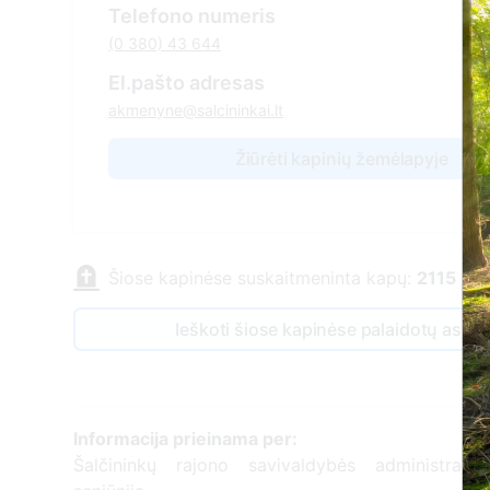
Telefono numeris
(0 380) 43 644
El.pašto adresas
akmenyne@salcininkai.lt
Žiūrėti kapinių žemėlapyje
Šiose kapinėse suskaitmeninta kapų:
2115
Ieškoti šiose kapinėse palaidotų asm
Informacija prieinama per:
Šalčininkų rajono savivaldybės administraci