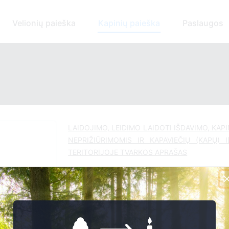
Velionių paieška
Kapinių paieška
Paslaugos
LAIDOJIMO, LEIDIMO LAIDOTI IŠDAVIMO, KAP
NEPRIŽIŪRIMOMIS IR KAPAVIEČIŲ (KAPŲ) 
TERITORIJOJE TVARKOS APRAŠAS
Dėl leidimų laidoti, ​informacijos atna
susijusiais klausimais kreiptis ​aukščiau