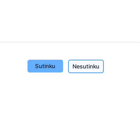
Sutinku
Nesutinku
Pasodinta medžių
1393
o
197
(I-V