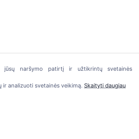
jūsų naršymo patirtį ir užtikrintų svetainės
kutę - pasodinkite medį!
 ir analizuoti svetainės veikimą.
Skaityti daugiau
Paslaugos
Kontaktai
UAB "Kapinių valdym
Atminimo medelis
sprendimai", 304241