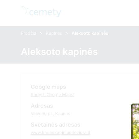
>
>
Pradžia
Kapinės
Aleksoto kapinės
Aleksoto kapinės
Google maps
Rodyti „Google Maps“
Adresas
Veiverių pl., Kaunas
Svetainės adresas
www.kaunokapiniuprieziura.lt