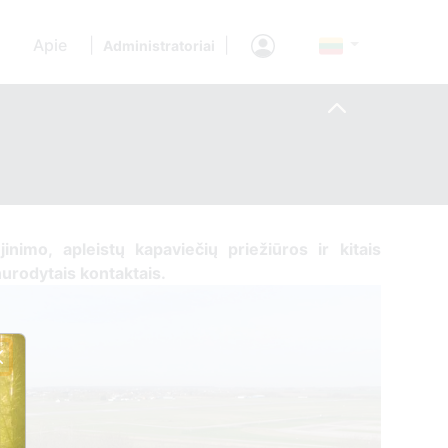
Apie
|
|
Administratoriai
ujinimo, apleistų kapaviečių priežiūros ir kitais
 nurodytais kontaktais.