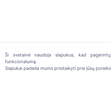
Ši svetainė naudoja slapukus, kad pagerintų 
funkcionalumą.
Uždekite skaitmeninę žva
Slapukai padeda mums prisitaikyti prie jūsų poreikių
Skaityti daugiau
Informacija
Paieška
Apie CEMETY
Velionių paieška