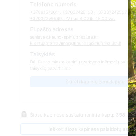
Telefono numeris
+37061572011, +37037420198, +37037242997,
+37037206689, I-V nuo 8.00 iki 15.00 val.
El.pašto adresas
seniava@kaunokapiniuprieziura.lt;
klientuaptarnavimas@kaunokapiniuprieziura.lt
Taisyklės
Dėl Kauno miesto kapinių tvarkymo ir žmonių palaikų 
taisyklių patvirtinimo
Žiūrėti kapinių žemėlapyje
Šiose kapinėse suskaitmeninta kapų:
358
Ieškoti šiose kapinėse palaidotų asm