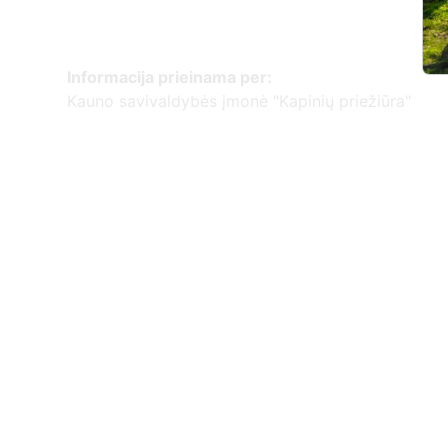
Informacija prieinama per:
Kauno savivaldybės įmonė "Kapinių priežiūra"