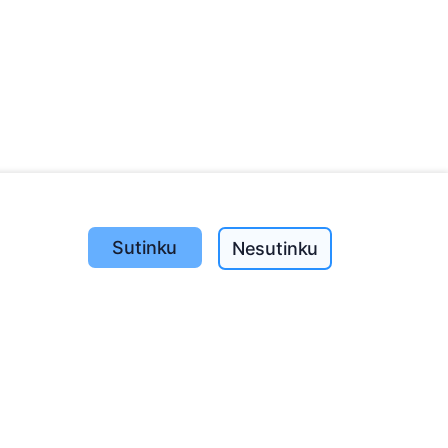
Pasodinta medžių
Sutinku
Nesutinku
1393
o
197