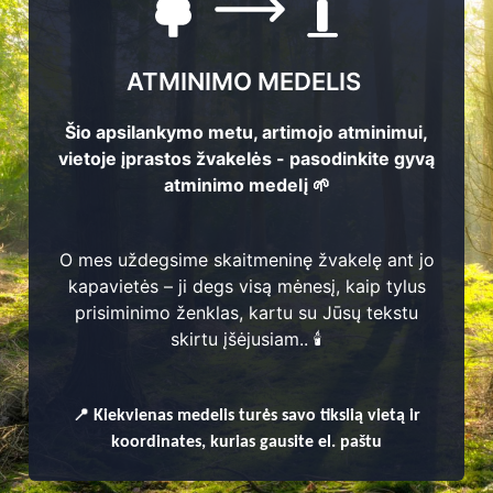
ATMINIMO MEDELIS
Šio apsilankymo metu, artimojo atminimui,
vietoje įprastos žvakelės - pasodinkite gyvą
atminimo medelį 🌱
laidojimo
O mes uždegsime skaitmeninę žvakelę ant jo
kapavietės – ji degs visą mėnesį, kaip tylus
prisiminimo ženklas, kartu su Jūsų tekstu
skirtu įšėjusiam.. 🕯️
📍
Kiekvienas
medelis turės savo tikslią vietą ir
koordinates, kurias gausite el. paštu
enų