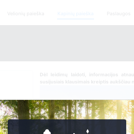
Velionių paieška
Kapinių paieška
Paslaugos
Dėl leidimų laidoti, ​informacijos atna
susijusiais klausimais kreiptis ​aukščiau