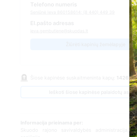
Telefono numeris
Seniūnė Ieva 860158614; (8 440) 449 39
El.pašto adresas
ieva.gembutiene@skuodas.lt
Žiūrėti kapinių žemėlapyje
Šiose kapinėse suskaitmeninta kapų:
1426
Ieškoti šiose kapinėse palaidotų asm
Informacija prieinama per:
Skuodo rajono savivaldybės administracija, 