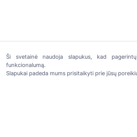
Ši svetainė naudoja slapukus, kad pagerintų 
funkcionalumą.
Uždekite skaitmeninę žva
Slapukai padeda mums prisitaikyti prie jūsų poreikių
Skaityti daugiau
Informacija
Paieška
Apie CEMETY
Velionių paieška
D.U.K.
Kapinių paieška