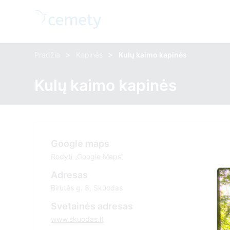
>
>
Pradžia
Kapinės
Kulų kaimo kapinės
Kulų kaimo kapinės
Google maps
Rodyti „Google Maps“
Adresas
Birutės g. 8, Skuodas
Svetainės adresas
www.skuodas.lt