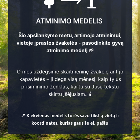
ATMINIMO MEDELIS
Šio apsilankymo metu, artimojo atminimui,
vietoje įprastos žvakelės - pasodinkite gyvą
atminimo medelį 🌱
O mes uždegsime skaitmeninę žvakelę ant jo
kapavietės – ji degs visą mėnesį, kaip tylus
prisiminimo ženklas, kartu su Jūsų tekstu
enų
skirtu įšėjusiam.. 🕯️
📍
Kiekvienas
medelis turės savo tikslią vietą ir
koordinates, kurias gausite el. paštu
Skuodo miesto