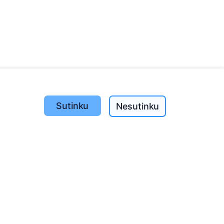
Sutinku
Nesutinku
Pasodinta medžių
1395
o
197
(I-V