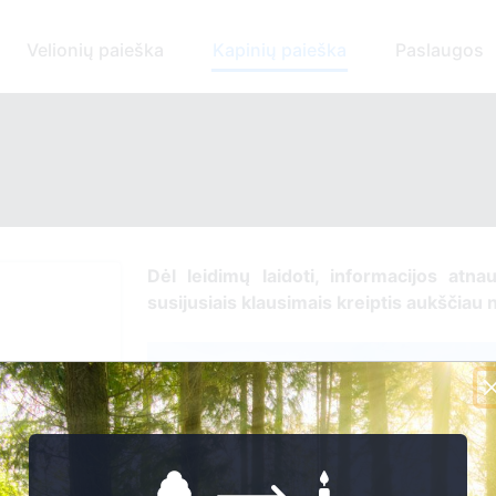
Velionių paieška
Kapinių paieška
Paslaugos
Dėl leidimų laidoti, informacijos atnau
susijusiais klausimais kreiptis aukščiau 