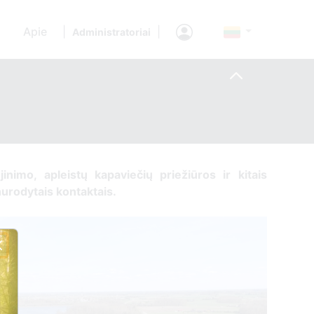
Apie
|
|
Administratoriai
jinimo, apleistų kapaviečių priežiūros ir kitais
nurodytais kontaktais.