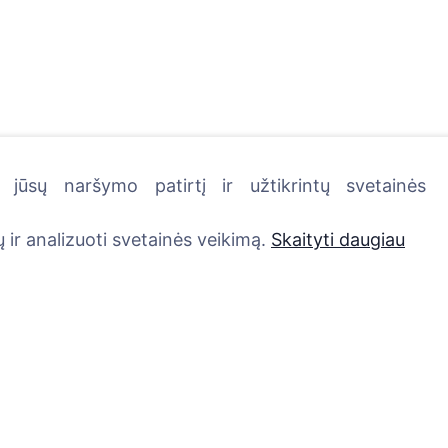
jūsų naršymo patirtį ir užtikrintų svetainės
kutę - pasodinkite medį!
 ir analizuoti svetainės veikimą.
Skaityti daugiau
Paslaugos
Kontaktai
UAB "Kapinių valdym
Atminimo medelis
sprendimai", 304241
QR atminimo ženkliukas
+370 612 08926 