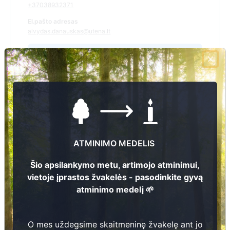
+37038932371
El.pašto adresas
alvydas.danauskas@utena.lt
Žiūrėti kapinių žemėlapyje
Šiose kapinėse suskaitmeninta kapų:
0
Ieškoti šiose kapinėse palaidotų asmenų
ATMINIMO MEDELIS
Šio apsilankymo metu, artimojo atminimui,
vietoje įprastos žvakelės - pasodinkite gyvą
Informacija prieinama per:
atminimo medelį 🌱
Utenos rajono savivaldybės administracija, Tauragnų
seniūnija
O mes uždegsime skaitmeninę žvakelę ant jo