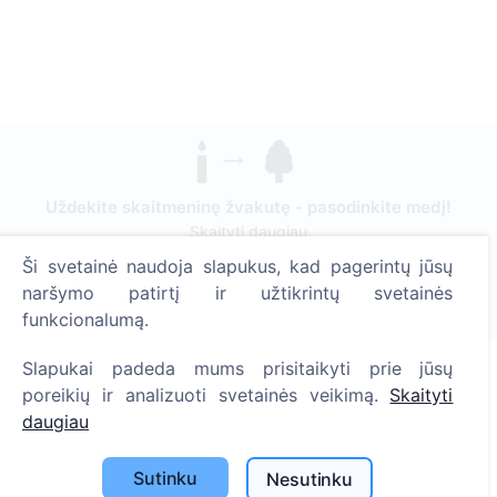
Uždekite skaitmeninę žvakutę - pasodinkite medį!
Skaityti daugiau
Ši svetainė naudoja slapukus, kad pagerintų jūsų
Pasodinta medžių
naršymo patirtį ir užtikrintų svetainės
1390
funkcionalumą.
Slapukai padeda mums prisitaikyti prie jūsų
poreikių ir analizuoti svetainės veikimą.
Skaityti
Informacija
daugiau
Apie CEMETY
Sutinku
Nesutinku
D.U.K.