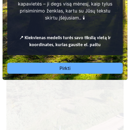
kapavietės – ji degs visą mėnesį, kaip tylus
prisiminimo ženklas, kartu su Jūsų tekstu
skirtu įšėjusiam.. 🕯️
📍
Kiekvienas
medelis turės savo tikslią vietą ir
Dėl leidimų laidoti, ​informacijos atnaujinimo, apleistų kapaviečių
koordinates, kurias gausite el. paštu
priežiūros ir kitais susijusiais klausimais kreiptis ​aukščiau
nurodytais kontaktais.
Pirkti