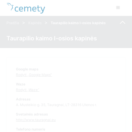
>
>
Pradžia
Kapinės
Taurapilio kaimo I-osios kapinės
Taurapilio kaimo I-osios kapinės
Google maps
Rodyti „Google Maps“
Waze
Rodyti „Waze“
Adresas
A. Musteikio g. 35, Tauragnai, LT-28316 Utenos r.
Svetainės adresas
http://www.tauragnai.eu
Telefono numeris