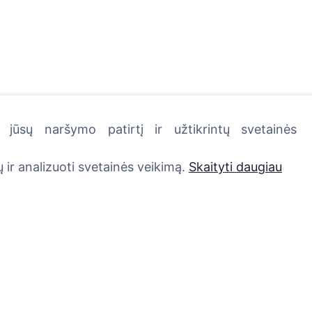
jūsų naršymo patirtį ir užtikrintų svetainės
kutę - pasodinkite medį!
 ir analizuoti svetainės veikimą.
Skaityti daugiau
Paslaugos
Kontaktai
UAB "Kapinių valdym
Atminimo medelis
sprendimai", 304241
QR atminimo ženkliukas
+370 612 08926 