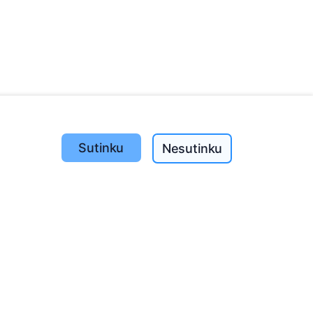
Sutinku
Nesutinku
Pasodinta medžių
1393
o
197
(I-V