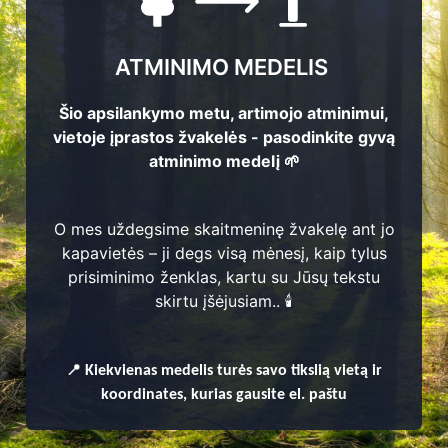
ATMINIMO MEDELIS
Šio apsilankymo metu, artimojo atminimui,
vietoje įprastos žvakelės - pasodinkite gyvą
atminimo medelį 🌱
O mes uždegsime skaitmeninę žvakelę ant jo
kapavietės – ji degs visą mėnesį, kaip tylus
prisiminimo ženklas, kartu su Jūsų tekstu
enų
skirtu įšėjusiam.. 🕯️
📍
Kiekvienas
medelis turės savo tikslią vietą ir
koordinates, kurias gausite el. paštu
 seniūnija