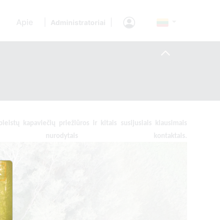
Apie
|
|
Administratoriai
leistų kapaviečių priežiūros ir kitais susijusiais klausimais
 nurodytais kontaktais.