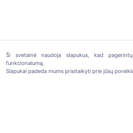
Ši svetainė naudoja slapukus, kad pagerintų 
funkcionalumą.
Uždekite skaitmeninę žva
Slapukai padeda mums prisitaikyti prie jūsų poreikių
Skaityti daugiau
Informacija
Paieška
Apie CEMETY
Velionių paieška
D.U.K.
Kapinių paieška