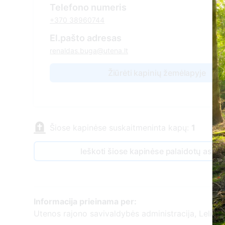
Telefono numeris
+370 38960744
El.pašto adresas
renaldas.buga@utena.lt
Žiūrėti kapinių žemėlapyje
Šiose kapinėse suskaitmeninta kapų:
1
Ieškoti šiose kapinėse palaidotų asm
Informacija prieinama per:
Utenos rajono savivaldybės administracija, Leliūnų