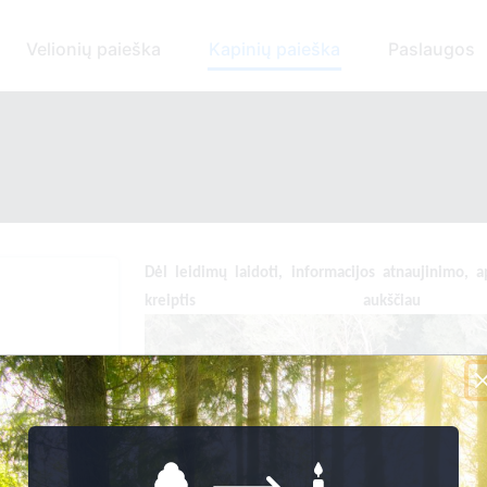
Velionių paieška
Kapinių paieška
Paslaugos
Dėl leidimų laidoti, ​informacijos atnaujinimo, ap
kreiptis ​aukščiau