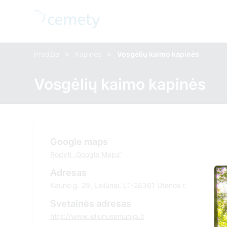
>
>
Pradžia
Kapinės
Vosgėlių kaimo kapinės
Vosgėlių kaimo kapinės
Google maps
Rodyti „Google Maps“
Adresas
Kauno g. 29, Leliūnai, LT-28361 Utenos r.
Svetainės adresas
http://www.leliunuseniunija.lt