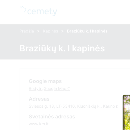
>
>
Pradžia
Kapinės
Braziūkų k. I kapinės
Braziūkų k. I kapinės
Google maps
Rodyti „Google Maps“
Adresas
Šviesos g. 18, LT-53416, Kluoniškių k., Kauno r.
Svetainės adresas
www.krs.lt