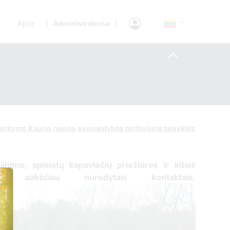
Apie
|
|
Administratoriai
 lankymo Kauno rajono savivaldybės teritorijoje taisyklės
ujinimo, apleistų kapaviečių priežiūros ir kitais
tis ​aukščiau nurodytais kontaktais.