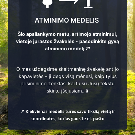
ATMINIMO MEDELIS
Šio apsilankymo metu, artimojo atminimui,
vietoje įprastos žvakelės - pasodinkite gyvą
atminimo medelį 🌱
O mes uždegsime skaitmeninę žvakelę ant jo
kapavietės – ji degs visą mėnesį, kaip tylus
prisiminimo ženklas, kartu su Jūsų tekstu
enų
skirtu įšėjusiam.. 🕯️
📍
Kiekvienas
medelis turės savo tikslią vietą ir
koordinates, kurias gausite el. paštu
o seniūnija