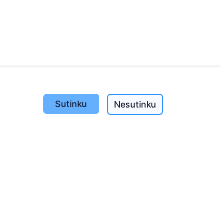
Sutinku
Nesutinku
Pasodinta medžių
1389
o
197
(I-V