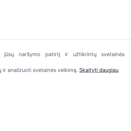
jūsų naršymo patirtį ir užtikrintų svetainės
kutę - pasodinkite medį!
 ir analizuoti svetainės veikimą.
Skaityti daugiau
Paslaugos
Kontaktai
UAB "Kapinių valdym
Atminimo medelis
sprendimai", 304241
QR atminimo ženkliukas
+370 612 08926 