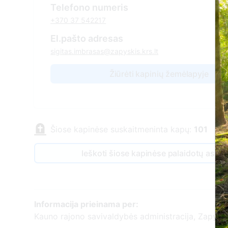
Telefono numeris
+370 37 542217
El.pašto adresas
sigitas.imbrasas@zapyskis.krs.lt
Žiūrėti kapinių žemėlapyje
Šiose kapinėse suskaitmeninta kapų:
101
Ieškoti šiose kapinėse palaidotų asm
Informacija prieinama per:
Kauno rajono savivaldybės administracija, Zapyški