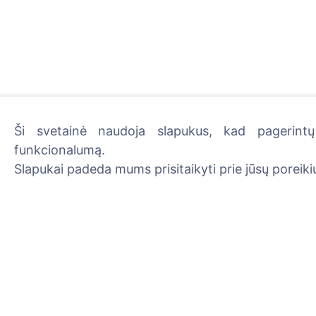
Ši svetainė naudoja slapukus, kad pagerintų 
funkcionalumą.
Uždekite skaitmeninę žva
Slapukai padeda mums prisitaikyti prie jūsų poreikių
Skaityti daugiau
Informacija
Paieška
Apie CEMETY
Velionių paieška
D.U.K.
Kapinių paieška