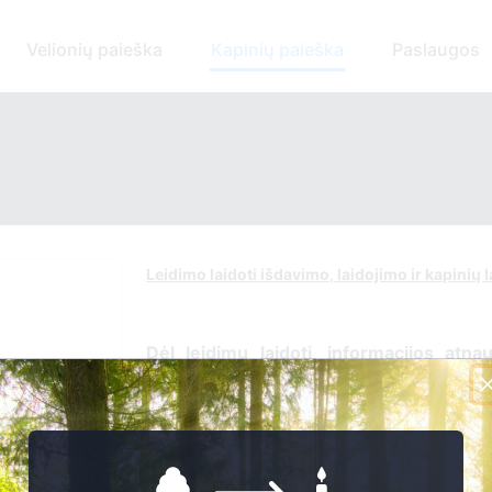
Velionių paieška
Kapinių paieška
Paslaugos
Leidimo laidoti išdavimo, laidojimo ir kapinių
Dėl leidimų laidoti, ​informacijos atna
susijusiais klausimais kreip