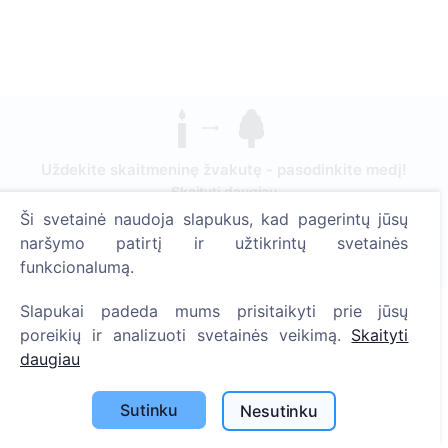
Uždekite skaitmeninę žvakutę - pasodinkite medį!
Skaityti daugiau
Ši svetainė naudoja slapukus, kad pagerintų jūsų
Pasodinta medžių
naršymo patirtį ir užtikrintų svetainės
1393
funkcionalumą.
Slapukai padeda mums prisitaikyti prie jūsų
poreikių ir analizuoti svetainės veikimą.
Skaityti
Informacija
daugiau
Apie CEMETY
Sutinku
Nesutinku
D.U.K.