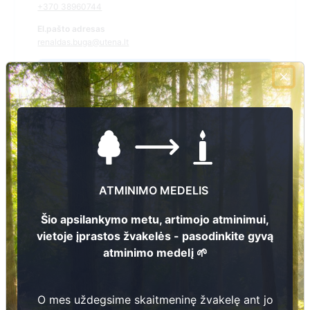
+370 38960744
El.pašto adresas
renaldas.buga@utena.lt
Žiūrėti kapinių žemėlapyje
Šiose kapinėse suskaitmeninta kapų:
0
Ieškoti šiose kapinėse palaidotų asmenų
ATMINIMO MEDELIS
Šio apsilankymo metu, artimojo atminimui,
vietoje įprastos žvakelės - pasodinkite gyvą
Informacija prieinama per:
atminimo medelį 🌱
Utenos rajono savivaldybės administracija, Leliūnų seniūnija
O mes uždegsime skaitmeninę žvakelę ant jo