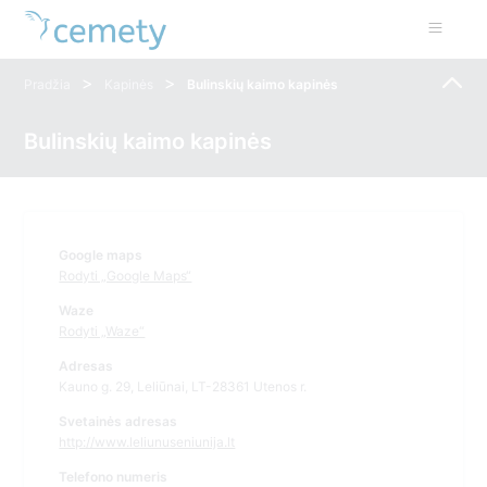
>
>
Pradžia
Kapinės
Bulinskių kaimo kapinės
Bulinskių kaimo kapinės
Google maps
Rodyti „Google Maps“
Waze
Rodyti „Waze“
Adresas
Kauno g. 29, Leliūnai, LT-28361 Utenos r.
Svetainės adresas
http://www.leliunuseniunija.lt
Telefono numeris