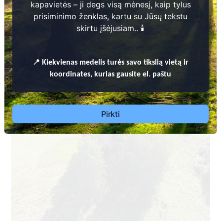
kapavietės – ji degs visą mėnesį, kaip tylus
prisiminimo ženklas, kartu su Jūsų tekstu
skirtu įšėjusiam.. 🕯️
Dėl leidimų laidoti, ​informacijos atnaujinimo, apleistų kapaviečių
📍
Kiekvienas
medelis turės savo tikslią vietą ir
priežiūros ir kitais susijusiais klausimais kreiptis ​aukščiau
koordinates, kurias gausite el. paštu
nurodytais kontaktais.
Pirkti