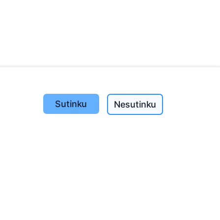
Sutinku
Nesutinku
Pasodinta medžių
1395
o
197
(I-V