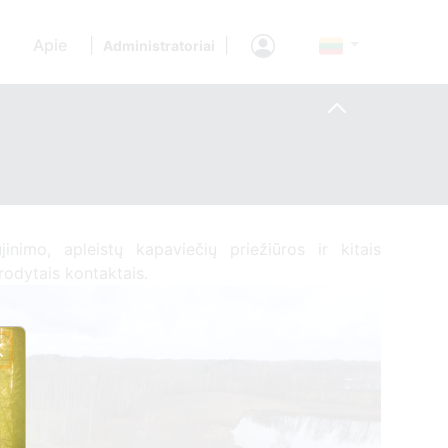
Apie
|
|
Administratoriai
jinimo, apleistų kapaviečių priežiūros ir kitais
urodytais kontaktais.