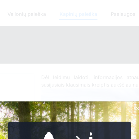
Velionių paieška
Kapinių paieška
Paslaugos
Dėl leidimų laidoti, informacijos atnau
susijusiais klausimais kreiptis aukščiau n