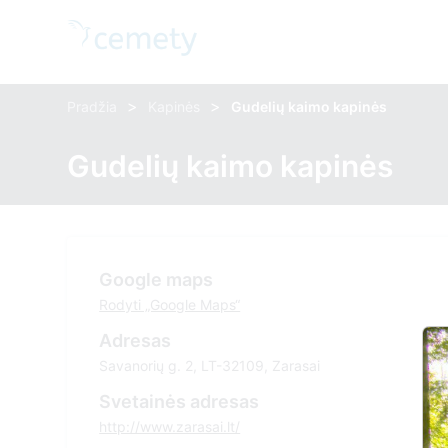
>
>
Pradžia
Kapinės
Gudelių kaimo kapinės
Gudelių kaimo kapinės
Google maps
Rodyti „Google Maps“
Adresas
Savanorių g. 2, LT-32109, Zarasai
Svetainės adresas
http://www.zarasai.lt/