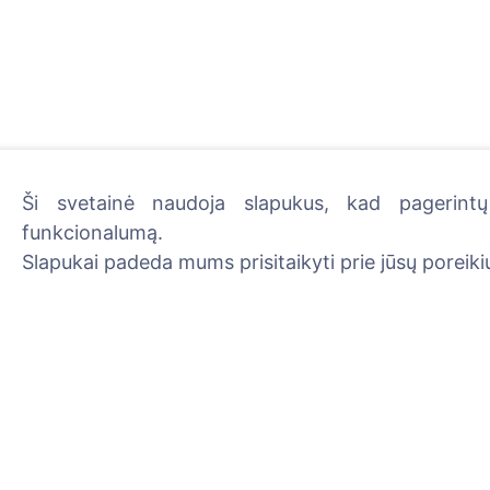
Ši svetainė naudoja slapukus, kad pagerintų 
funkcionalumą.
Uždekite skaitmeninę žva
Slapukai padeda mums prisitaikyti prie jūsų poreikių
Skaityti daugiau
Informacija
Paieška
Apie CEMETY
Velionių paieška
D.U.K.
Kapinių paieška