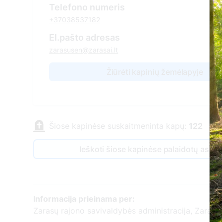
Telefono numeris
+37038537182
El.pašto adresas
zarasusen@zarasai.lt
Žiūrėti kapinių žemėlapyje
Šiose kapinėse suskaitmeninta kapų:
122
Ieškoti šiose kapinėse palaidotų asm
Informacija prieinama per:
Zarasų rajono savivaldybės administracija, Zarasų 