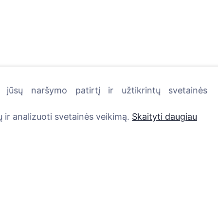
jūsų naršymo patirtį ir užtikrintų svetainės
kutę - pasodinkite medį!
 ir analizuoti svetainės veikimą.
Skaityti daugiau
Paslaugos
Kontaktai
UAB "Kapinių valdym
Atminimo medelis
sprendimai", 304241
QR atminimo ženkliukas
+370 612 08926 