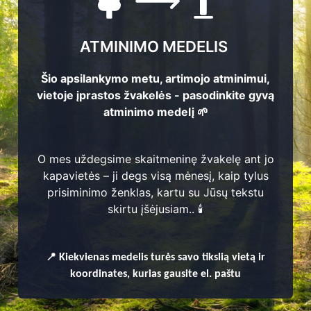
ATMINIMO MEDELIS
Šio apsilankymo metu, artimojo atminimui,
vietoje įprastos žvakelės - pasodinkite gyvą
atminimo medelį 🌱
O mes uždegsime skaitmeninę žvakelę ant jo
kapavietės – ji degs visą mėnesį, kaip tylus
prisiminimo ženklas, kartu su Jūsų tekstu
enų
skirtu įšėjusiam.. 🕯️
📍
Kiekvienas
medelis turės savo tikslią vietą ir
koordinates, kurias gausite el. paštu
seniūnija