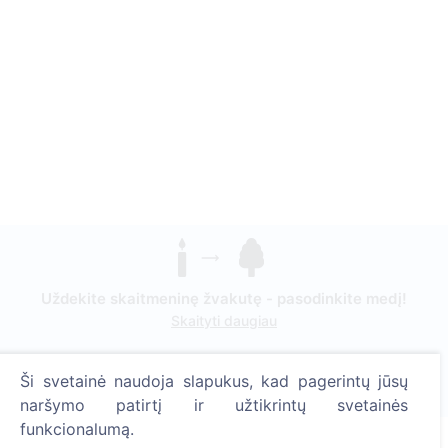
Uždekite skaitmeninę žvakutę - pasodinkite medį!
Skaityti daugiau
Pasodinta medžių
Ši svetainė naudoja slapukus, kad pagerintų jūsų
1390
naršymo patirtį ir užtikrintų svetainės
funkcionalumą.