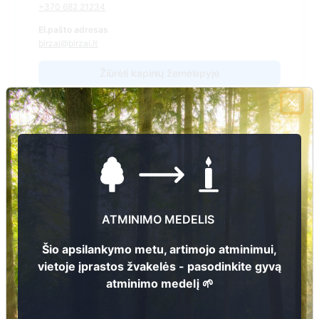
+370 682 21234
El.pašto adresas
birzai@birzai.lt
Žiūrėti kapinių žemėlapyje
Šiose kapinėse suskaitmeninta kapų:
4369
Ieškoti šiose kapinėse palaidotų asmenų
ATMINIMO MEDELIS
Šio apsilankymo metu, artimojo atminimui,
Informacija prieinama per:
vietoje įprastos žvakelės - pasodinkite gyvą
Biržų rajono savivaldybės administracija, Biržų seniūnija
atminimo medelį 🌱