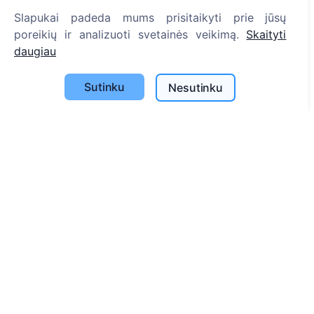
Slapukai padeda mums prisitaikyti prie jūsų
Informacija
poreikių ir analizuoti svetainės veikimą.
Skaityti
daugiau
Apie CEMETY
D.U.K.
Sutinku
Nesutinku
Straipsniai
Savivaldybių sąrašas
Privatumo politika
Mokėjimų politika
ES projektai
Slapukų nustatymai
Paieška
Velionių paieška
Kapinių paieška