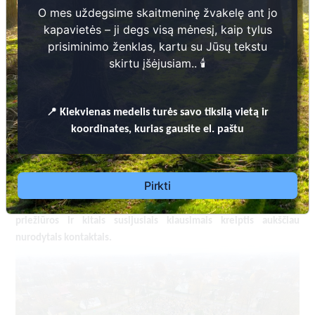
O mes uždegsime skaitmeninę žvakelę ant jo
kapavietės – ji degs visą mėnesį, kaip tylus
prisiminimo ženklas, kartu su Jūsų tekstu
skirtu įšėjusiam.. 🕯️
Kapinės skaitmenizuotos įgyvendinant 2014-2020
m. Interreg V-A Latvijos ir Lietuvos
📍
Kiekvienas
medelis turės savo tikslią vietą ir
bendradarbiavimo per sieną programos projektą
koordinates, kurias gausite el. paštu
„Administracinių kapinių valdymo paslaugų
efektyvumo ir prieinamumo gerinimas Latvijos ir
Lietuvos pasienio regionuose“ (
Nr. LLI-437 Digital
Pirkti
).
cemetery
Dėl leidimų laidoti, ​informacijos atnaujinimo, apleistų kapaviečių
priežiūros ir kitais susijusiais klausimais kreiptis ​aukščiau
nurodytais kontaktais.