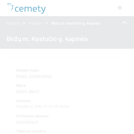
>
>
Pradžia
Kapinės
Biržų m. Kęstučio g. kapinės
Biržų m. Kęstučio g. kapinės
Google maps
Rodyti „Google Maps“
Waze
Rodyti „Waze“
Adresas
Rotušės g. 24B, LT-41137 Biržai
Svetainės adresas
www.birzai.lt
Telefono numeris