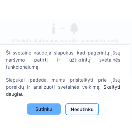
Uždekite skaitmeninę žvakutę - pasodinkite medį!
Skaityti daugiau
Ši svetainė naudoja slapukus, kad pagerintų jūsų
Pasodinta medžių
naršymo patirtį ir užtikrintų svetainės
funkcionalumą.
1390
Slapukai padeda mums prisitaikyti prie jūsų
poreikių ir analizuoti svetainės veikimą.
Skaityti
daugiau
Informacija
Apie CEMETY
Sutinku
Nesutinku
D.U.K.
Straipsniai