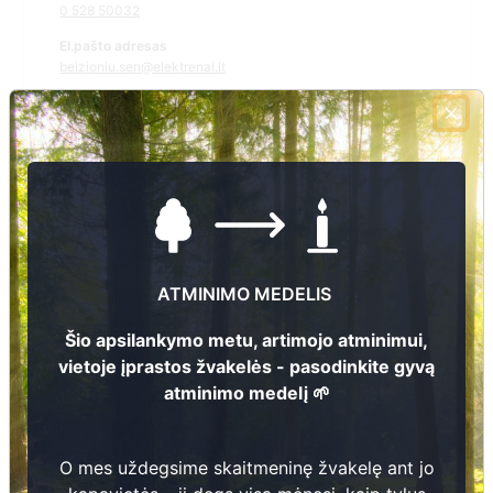
0 528 50032
El.pašto adresas
beizioniu.sen@elektrenai.lt
Žiūrėti kapinių žemėlapyje
Šiose kapinėse suskaitmeninta kapų:
669
Ieškoti šiose kapinėse palaidotų asmenų
ATMINIMO MEDELIS
Šio apsilankymo metu, artimojo atminimui,
vietoje įprastos žvakelės - pasodinkite gyvą
Informacija prieinama per:
atminimo medelį 🌱
Elektrėnų savivaldybės administracija, Beižionių seniūnija
O mes uždegsime skaitmeninę žvakelę ant jo