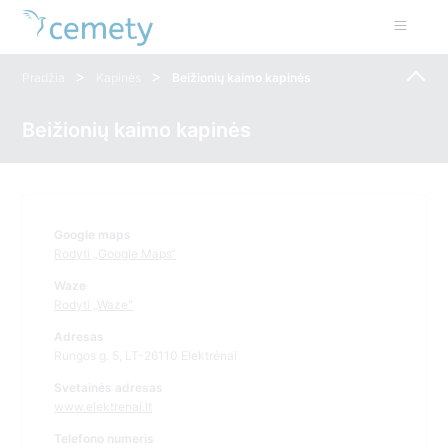
>
>
Pradžia
Kapinės
Beižionių kaimo kapinės
Beižionių kaimo kapinės
Google maps
Rodyti „Google Maps“
Waze
Rodyti „Waze“
Adresas
Rungos g. 5, LT-26110 Elektrėnai
Svetainės adresas
www.elektrenai.lt
Telefono numeris