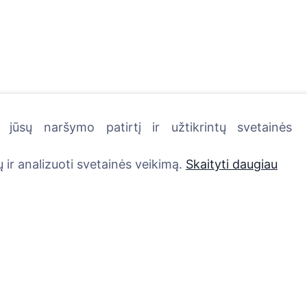
jūsų naršymo patirtį ir užtikrintų svetainės
kutę - pasodinkite medį!
 ir analizuoti svetainės veikimą.
Skaityti daugiau
Paslaugos
Kontaktai
UAB "Kapinių valdym
Atminimo medelis
sprendimai", 304241
QR atminimo ženkliukas
+370 612 08926 