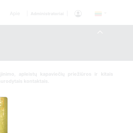
Apie
|
|
Administratoriai
ujinimo, apleistų kapaviečių priežiūros ir kitais
 nurodytais kontaktais.