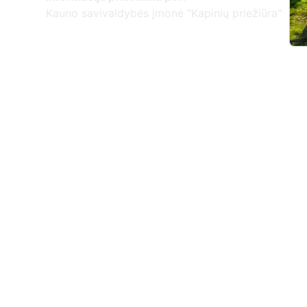
Kauno savivaldybės įmonė "Kapinių priežiūra"