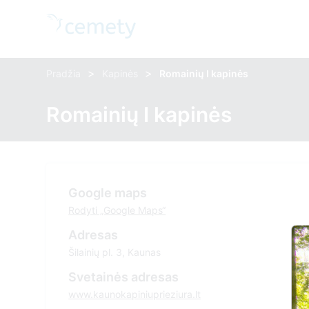
>
>
Pradžia
Kapinės
Romainių I kapinės
Romainių I kapinės
Google maps
Rodyti „Google Maps“
Adresas
Šilainių pl. 3, Kaunas
Svetainės adresas
www.kaunokapiniuprieziura.lt