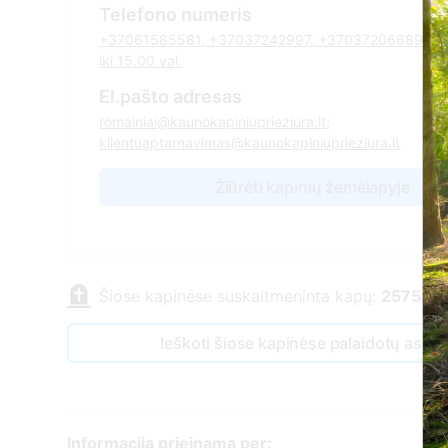
Telefono numeris
+37061585581, +37037242997, +37037206689, I-V
iki 15.00 val.
El.pašto adresas
romainiai@kaunokapiniuprieziura.lt;
klientuaptarnavimas@kaunokapiniuprieziura.lt
Žiūrėti kapinių žemėlapyje
Šiose kapinėse suskaitmeninta kapų:
25758
Ieškoti šiose kapinėse palaidotų asm
Informacija prieinama per: