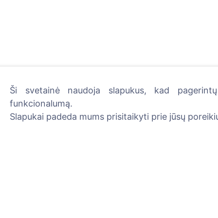
Ši svetainė naudoja slapukus, kad pagerintų 
funkcionalumą.
Uždekite skaitmeninę žva
Slapukai padeda mums prisitaikyti prie jūsų poreikių
Skaityti daugiau
Informacija
Paieška
Apie CEMETY
Velionių paieška
D.U.K.
Kapinių paieška