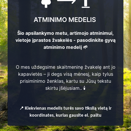
 nuo 8.00
ATMINIMO MEDELIS
Šio apsilankymo metu, artimojo atminimui,
vietoje įprastos žvakelės - pasodinkite gyvą
atminimo medelį 🌱
O mes uždegsime skaitmeninę žvakelę ant jo
kapavietės – ji degs visą mėnesį, kaip tylus
prisiminimo ženklas, kartu su Jūsų tekstu
skirtu įšėjusiam.. 🕯️
enų
📍
Kiekvienas
medelis turės savo tikslią vietą ir
koordinates, kurias gausite el. paštu