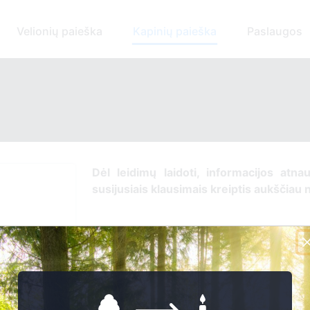
Velionių paieška
Kapinių paieška
Paslaugos
Dėl leidimų laidoti, ​informacijos atna
susijusiais klausimais kreiptis ​aukščiau