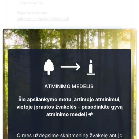
+37061246274
El.pašto adresas
edita.sluckiene@klaipedos-r.lt
Žiūrėti kapinių žemėlapyje
Šiose kapinėse suskaitmeninta kapų:
5878
Ieškoti šiose kapinėse palaidotų asmenų
ATMINIMO MEDELIS
Šio apsilankymo metu, artimojo atminimui,
vietoje įprastos žvakelės - pasodinkite gyvą
Informacija prieinama per:
atminimo medelį 🌱
Klaipėdos rajono savivaldybės administracija, Veiviržėnų
seniūnija
O mes uždegsime skaitmeninę žvakelę ant jo