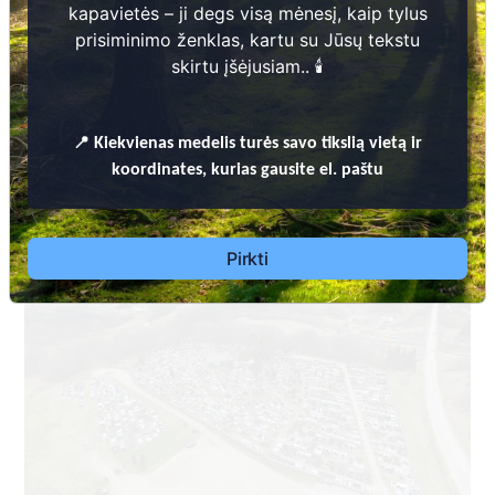
kapavietės – ji degs visą mėnesį, kaip tylus
prisiminimo ženklas, kartu su Jūsų tekstu
skirtu įšėjusiam.. 🕯️
📍
Kiekvienas
medelis turės savo tikslią vietą ir
Dėl leidimų laidoti, ​informacijos atnaujinimo,
koordinates, kurias gausite el. paštu
apleistų kapaviečių priežiūros ir kitais susijusiais
klausimais kreiptis ​aukščiau nurodytais kontaktais.
Pirkti