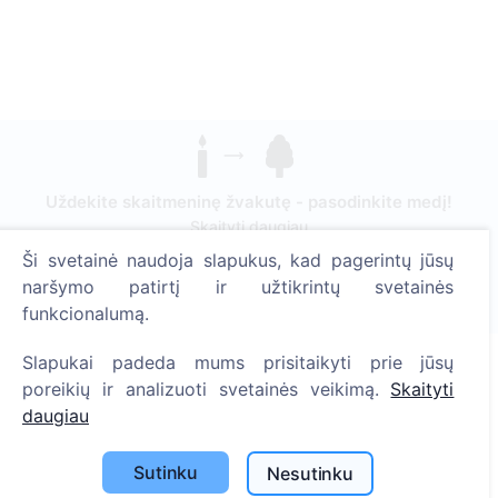
Uždekite skaitmeninę žvakutę - pasodinkite medį!
Skaityti daugiau
Ši svetainė naudoja slapukus, kad pagerintų jūsų
Pasodinta medžių
naršymo patirtį ir užtikrintų svetainės
1390
funkcionalumą.
Slapukai padeda mums prisitaikyti prie jūsų
poreikių ir analizuoti svetainės veikimą.
Skaityti
Informacija
daugiau
Apie CEMETY
Sutinku
Nesutinku
D.U.K.