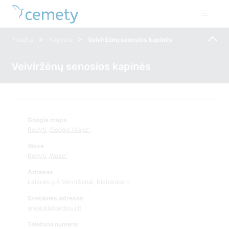
>
>
Pradžia
Kapinės
Veiviržėnų senosios kapinės
Veiviržėnų senosios kapinės
Google maps
Rodyti „Google Maps“
Waze
Rodyti „Waze“
Adresas
Laisvės g 4 Veiviržėnai, Klaipėdos r.
Svetainės adresas
www.klaipedos-r.lt
Telefono numeris