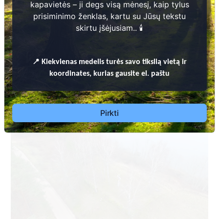
kapavietės – ji degs visą mėnesį, kaip tylus
prisiminimo ženklas, kartu su Jūsų tekstu
skirtu įšėjusiam.. 🕯️
Dėl leidimų laidoti, ​informacijos atnaujinimo, apleistų kapaviečių
📍
Kiekvienas
medelis turės savo tikslią vietą ir
priežiūros ir kitais susijusiais klausimais kreiptis ​aukščiau
koordinates, kurias gausite el. paštu
nurodytais kontaktais.
Pirkti