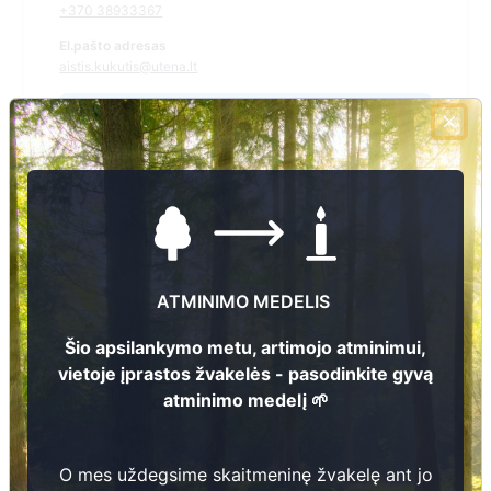
+370 38933367
El.pašto adresas
aistis.kukutis@utena.lt
Žiūrėti kapinių žemėlapyje
Šiose kapinėse suskaitmeninta kapų:
2
Ieškoti šiose kapinėse palaidotų asmenų
ATMINIMO MEDELIS
Šio apsilankymo metu, artimojo atminimui,
vietoje įprastos žvakelės - pasodinkite gyvą
Informacija prieinama per:
atminimo medelį 🌱
Utenos rajono savivaldybės administracija, Kuktiškių seniūnija
O mes uždegsime skaitmeninę žvakelę ant jo