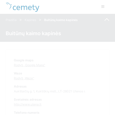
>
>
Pradžia
Kapinės
Buitūnų kaimo kapinės
Buitūnų kaimo kapinės
Google maps
Rodyti „Google Maps“
Waze
Rodyti „Waze“
Adresas
Aukštaičių g. 1, Kuktiškių mstl., LT-28021 Utenos r.
Svetainės adresas
http://www.utena.lt
Telefono numeris