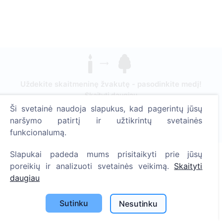
Uždekite skaitmeninę žvakutę - pasodinkite medį!
Skaityti daugiau
Ši svetainė naudoja slapukus, kad pagerintų jūsų
Pasodinta medžių
naršymo patirtį ir užtikrintų svetainės
1390
funkcionalumą.
Slapukai padeda mums prisitaikyti prie jūsų
poreikių ir analizuoti svetainės veikimą.
Skaityti
Informacija
daugiau
Apie CEMETY
Sutinku
Nesutinku
D.U.K.