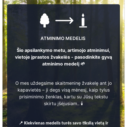
Spitrėnų kaimo kapinės
Nečėnų sentikių kapinės
Narvydžių kaimo kapinės
Liepakalnio kaimo kapinės
Sėlos kaimo I kapinės
Antalamėstės kaimo kapinės
ATMINIMO MEDELIS
Sirvydžių kaimo kapinės I
Toleikių kaimo II-osios kapinės
Šio apsilankymo metu, artimojo atminimui,
Biliūnų kaimo kapinės
vietoje įprastos žvakelės - pasodinkite gyvą
Budreikėlių kaimo kapinės
atminimo medelį 🌱
Kačiūnų kaimo kapinės
Vieteikių (Ignapolio) kaimo kapinės
O mes uždegsime skaitmeninę žvakelę ant jo
Traidžiūnų kaimo kapinės
kapavietės – ji degs visą mėnesį, kaip tylus
Pikčiūnų kaimo kapinės
prisiminimo ženklas, kartu su Jūsų tekstu
Bėkinčių kaimo kapinės
skirtu įšėjusiam.. 🕯️
Inkartų kaimo kapinės
Daugailių II kapinės
Kišunų kaimo kapinės
📍
Kiekvienas
medelis turės savo tikslią vietą ir
Ryliškių kaimo kapinės