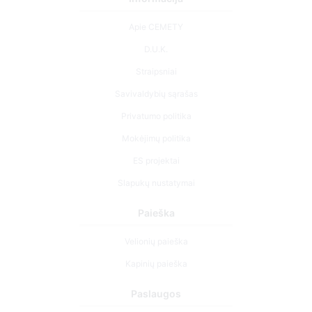
Apie CEMETY
D.U.K.
Straipsniai
Savivaldybių sąrašas
Privatumo politika
Mokėjimų politika
ES projektai
Slapukų nustatymai
Paieška
Velionių paieška
Kapinių paieška
Paslaugos