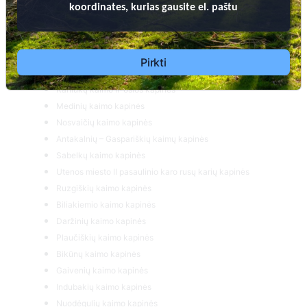
koordinates, kurias gausite el. paštu
Taurapilio kaimo I-osios kapinės
Liveikių kaimo kapinės
Paberžės kaimo kapinės II
Vyžių kaimo kapinės
Pirkti
Bajoriškių kaimo kapinės(Leliūnų)
Kaniukų kaimo II-osios kapinės
Medinių kaimo kapinės
Nosvaičių kaimo kapinės
Antakalnių – Gaspariškių kaimų kapinės
Sabelkų kaimo kapinės
Utenos miesto II pasaulinio karo rusų karių kapinės
Ruzgiškių kaimo kapinės
Biliakiemio kaimo kapinės
Daržinių kaimo kapinės
Plaučiškių kaimo kapinės
Bikūnų kaimo kapinės
Gaivenių kaimo kapinės
Indubakių kaimo kapinės
Nuodėgulių kaimo kapinės