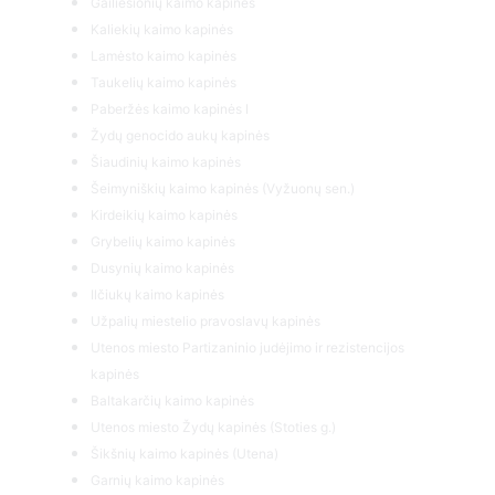
Gailiešionių kaimo kapinės
Kaliekių kaimo kapinės
Lamėsto kaimo kapinės
Taukelių kaimo kapinės
Paberžės kaimo kapinės I
Žydų genocido aukų kapinės
Šiaudinių kaimo kapinės
Šeimyniškių kaimo kapinės (Vyžuonų sen.)
Kirdeikių kaimo kapinės
Grybelių kaimo kapinės
Dusynių kaimo kapinės
Ilčiukų kaimo kapinės
Užpalių miestelio pravoslavų kapinės
Utenos miesto Partizaninio judėjimo ir rezistencijos
kapinės
Baltakarčių kaimo kapinės
Utenos miesto Žydų kapinės (Stoties g.)
Šikšnių kaimo kapinės (Utena)
Garnių kaimo kapinės