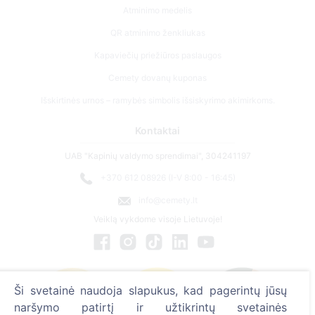
Atminimo medelis
QR atminimo ženkliukas
Kapaviečių priežiūros paslaugos
Cemety dovanų kuponas
Išskirtinės urnos – ramybės simbolis išsiskyrimo akimirkoms.
Kontaktai
UAB "Kapinių valdymo sprendimai", 304241197
+370 612 08926 (I-V 8:00 - 16:45)
info@cemety.lt
Veiklą vykdome visoje Lietuvoje!
Ši svetainė naudoja slapukus, kad pagerintų jūsų
naršymo patirtį ir užtikrintų svetainės