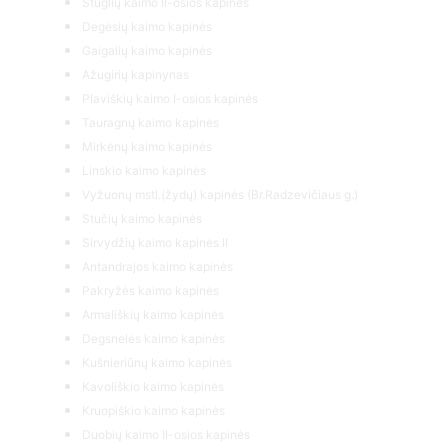
Stūglių kaimo II-osios kapinės
Degėsių kaimo kapinės
Gaigalių kaimo kapinės
Ažugirių kapinynas
Plaviškių kaimo I-osios kapinės
Tauragnų kaimo kapinės
Mirkėnų kaimo kapinės
Linskio kaimo kapinės
Vyžuonų mstl.(žydų) kapinės (Br.Radzevičiaus g.)
Stučių kaimo kapinės
Sirvydžių kaimo kapinės II
Antandrajos kaimo kapinės
Pakryžės kaimo kapinės
Armališkių kaimo kapinės
Degsnelės kaimo kapinės
Kušnieriūnų kaimo kapinės
Kavoliškio kaimo kapinės
Kruopiškio kaimo kapinės
Duobių kaimo II-osios kapinės