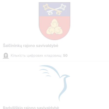
Šalčininkų rajono savivaldybė
Кількість цифрових кладовищ:
50
Radviliškio rajono savivaldybė