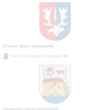
Širvintų rajono savivaldybė
Кількість цифрових кладовищ:
42
Ukmergės rajono savivaldybė