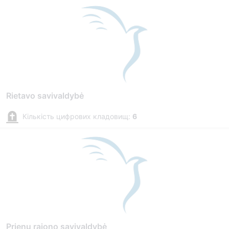
Rietavo savivaldybė
Кількість цифрових кладовищ:
6
Prienų rajono savivaldybė