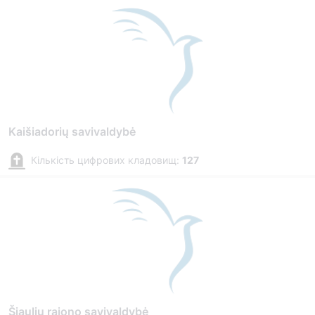
Kaišiadorių savivaldybė
Кількість цифрових кладовищ:
127
Šiaulių rajono savivaldybė