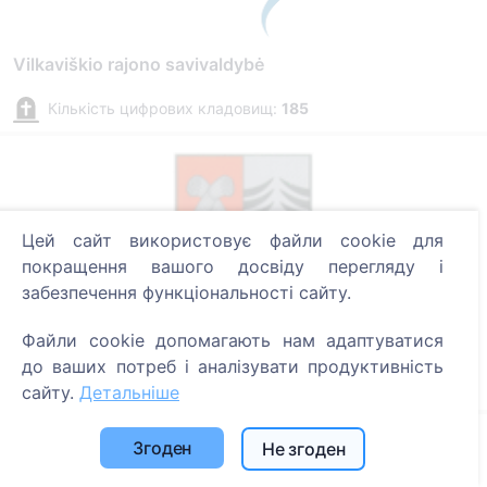
Vilkaviškio rajono savivaldybė
Кількість цифрових кладовищ:
185
Цей сайт використовує файли cookie для
покращення вашого досвіду перегляду і
забезпечення функціональності сайту.
Файли cookie допомагають нам адаптуватися
Šakių rajono savivaldybė
до ваших потреб і аналізувати продуктивність
Кількість цифрових кладовищ:
29
сайту.
Детальніше
Згоден
Не згоден