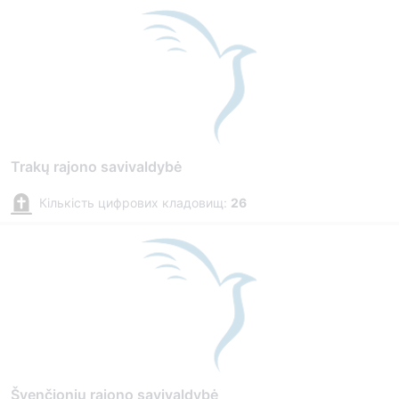
Trakų rajono savivaldybė
Кількість цифрових кладовищ:
26
Švenčionių rajono savivaldybė