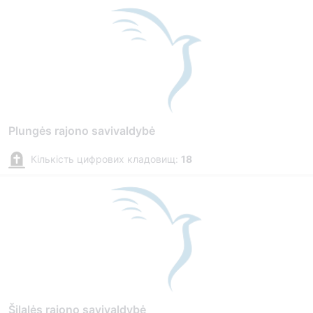
Plungės rajono savivaldybė
Кількість цифрових кладовищ:
18
Šilalės rajono savivaldybė