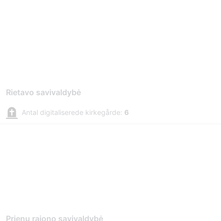
Rietavo savivaldybė
Antal digitaliserede kirkegårde:
6
Prienų rajono savivaldybė