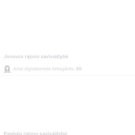
Jonavos rajono savivaldybė
Antal digitaliserede kirkegårde:
20
Pagėgių rajono savivaldybė