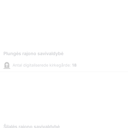
Plungės rajono savivaldybė
Antal digitaliserede kirkegårde:
18
Šilalės rajono savivaldybė