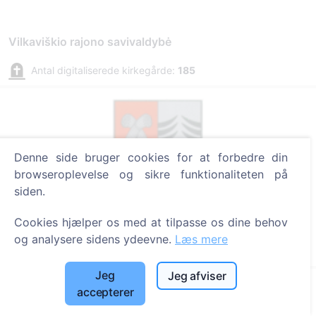
Vilkaviškio rajono savivaldybė
Antal digitaliserede kirkegårde:
185
Denne side bruger cookies for at forbedre din
browseroplevelse og sikre funktionaliteten på
siden.
Šakių rajono savivaldybė
Cookies hjælper os med at tilpasse os dine behov
og analysere sidens ydeevne.
Læs mere
Antal digitaliserede kirkegårde:
29
Jeg
Jeg afviser
accepterer