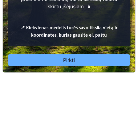
skirtu įšėjusiam.. 🕯️
Varlaukio kaimo I kapinės
Vertimų kaimo kapinės
Vertimų kaimo evangelikų kapinės
📍
Kiekvienas
medelis turės savo tikslią vietą ir
Juodaičių kaimo kapinės
koordinates, kurias gausite el. paštu
Pašaltuonio kaimo II kapinės
Eržvilko kapinės
Vadžgirio kaimo kapinės
Pirkti