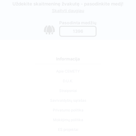
Uždekite skaitmeninę žvakutę - pasodinkite medį!
Skaityti daugiau
Pasodinta medžių
1396
Informacija
Apie CEMETY
D.U.K.
Straipsniai
Savivaldybių sąrašas
Privatumo politika
Mokėjimų politika
ES projektai