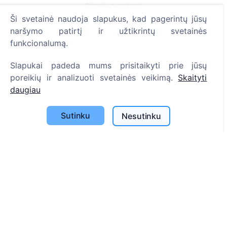
Slapukų nustatymai
Ši svetainė naudoja slapukus, kad pagerintų jūsų
Paieška
naršymo patirtį ir užtikrintų svetainės
funkcionalumą.
Velionių paieška
Kapinių paieška
Slapukai padeda mums prisitaikyti prie jūsų
poreikių ir analizuoti svetainės veikimą.
Skaityti
Paslaugos
daugiau
Atminimo medelis
Sutinku
Nesutinku
QR atminimo ženkliukas
Kapaviečių priežiūros paslaugos
Cemety dovanų kuponas
Išskirtinės urnos – ramybės simbolis išsiskyrimo akimirkoms.
Kontaktai
UAB "Kapinių valdymo sprendimai", 304241197