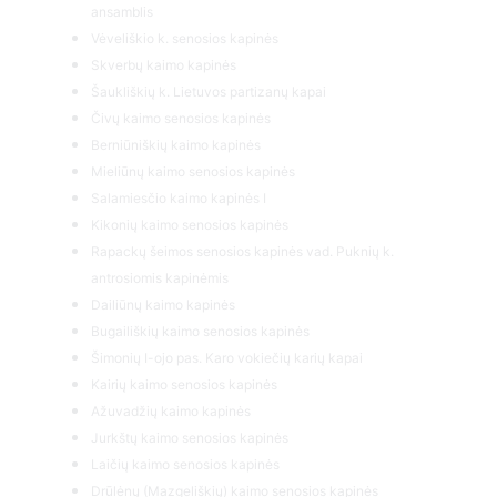
ansamblis
Vėveliškio k. senosios kapinės
Skverbų kaimo kapinės
Šaukliškių k. Lietuvos partizanų kapai
Čivų kaimo senosios kapinės
Berniūniškių kaimo kapinės
Mieliūnų kaimo senosios kapinės
Salamiesčio kaimo kapinės I
Kikonių kaimo senosios kapinės
Rapackų šeimos senosios kapinės vad. Puknių k.
antrosiomis kapinėmis
Dailiūnų kaimo kapinės
Bugailiškių kaimo senosios kapinės
Šimonių I-ojo pas. Karo vokiečių karių kapai
Kairių kaimo senosios kapinės
Ažuvadžių kaimo kapinės
Jurkštų kaimo senosios kapinės
Laičių kaimo senosios kapinės
Drūlėnų (Mazgeliškių) kaimo senosios kapinės