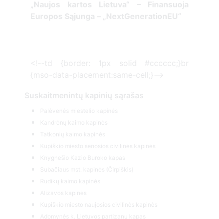
„Naujos kartos Lietuva“ – Finansuoja
Europos Sąjunga – „NextGenerationEU“
<!--td {border: 1px solid #cccccc;}br
{mso-data-placement:same-cell;}-->
Suskaitmenintų kapinių sąrašas
Palėvenės miestelio kapinės
Kandrėnų kaimo kapinės
Tatkonių kaimo kapinės
Kupiškio miesto senosios civilinės kapinės
Knygnešio Kazio Buroko kapas
Subačiaus mst. kapinės (Čirpiškis)
Rudikų kaimo kapinės
Alizavos kapinės
Kupiškio miesto naujosios civilinės kapinės
Adomynės k. Lietuvos partizanų kapas