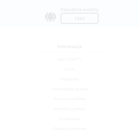
Pasodinta medžių
1395
Informacija
Apie CEMETY
D.U.K.
Straipsniai
Savivaldybių sąrašas
Privatumo politika
Mokėjimų politika
ES projektai
Slapukų nustatymai