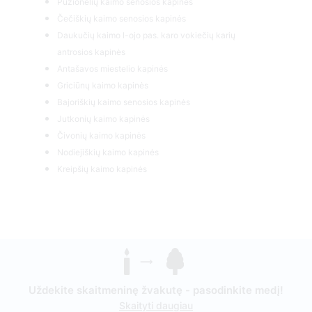
Puzionėlių kaimo senosios kapinės
Čečiškių kaimo senosios kapinės
Daukučių kaimo I-ojo pas. karo vokiečių karių
antrosios kapinės
Antašavos miestelio kapinės
Griciūnų kaimo kapinės
Bajoriškių kaimo senosios kapinės
Jutkonių kaimo kapinės
Čivonių kaimo kapinės
Nodiejiškių kaimo kapinės
Kreipšių kaimo kapinės
Uždekite skaitmeninę žvakutę - pasodinkite medį!
Skaityti daugiau