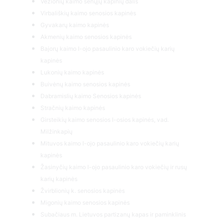
Vėžionių kaimo senųjų kapinių dalis
Virbališkių kaimo senosios kapinės
Gyvakarų kaimo kapinės
Akmenių kaimo senosios kapinės
Bajorų kaimo I-ojo pasaulinio karo vokiečių karių
kapinės
Lukonių kaimo kapinės
Buivėnų kaimo senosios kapinės
Dabramislių kaimo Senosios kapinės
Stračnių kaimo kapinės
Girsteikių kaimo senosios I-osios kapinės, vad.
Milžinkapių
Mituvos kaimo I-ojo pasaulinio karo vokiečių karių
kapinės
Žasinyčių kaimo I-ojo pasaulinio karo vokiečių ir rusų
karių kapinės
Žvirblionių k. senosios kapinės
Migonių kaimo senosios kapinės
Subačiaus m. Lietuvos partizanų kapas ir paminklinis