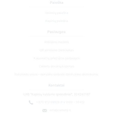
Paieška
Velionių paieška
Kapinių paieška
Paslaugos
Atminimo medelis
QR atminimo ženkliukas
Kapaviečių priežiūros paslaugos
Cemety dovanų kuponas
Išskirtinės urnos – ramybės simbolis išsiskyrimo akimirkoms.
Kontaktai
UAB "Kapinių valdymo sprendimai", 304241197
+370 612 08926 (I-V 8:00 - 16:45)
info@cemety.lt