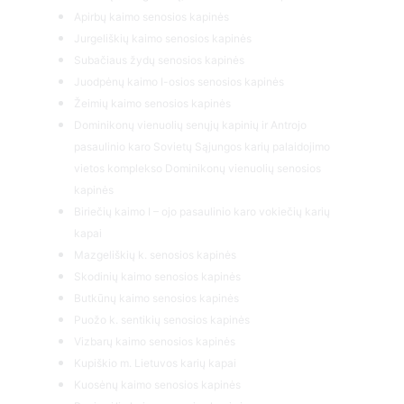
Apirbų kaimo senosios kapinės
Jurgeliškių kaimo senosios kapinės
Subačiaus žydų senosios kapinės
Juodpėnų kaimo I-osios senosios kapinės
Žeimių kaimo senosios kapinės
Dominikonų vienuolių senųjų kapinių ir Antrojo
pasaulinio karo Sovietų Sąjungos karių palaidojimo
vietos komplekso Dominikonų vienuolių senosios
kapinės
Biriečių kaimo I – ojo pasaulinio karo vokiečių karių
kapai
Mazgeliškių k. senosios kapinės
Skodinių kaimo senosios kapinės
Butkūnų kaimo senosios kapinės
Puožo k. sentikių senosios kapinės
Vizbarų kaimo senosios kapinės
Kupiškio m. Lietuvos karių kapai
Kuosėnų kaimo senosios kapinės