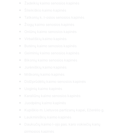
Žadeikių kaimo senosios kapinės
Šileikiškio kaimo kapinės
Tatkonių k. I-osios senosios kapinės
Žiogų kaimo senosios kapinės
Oniūnų kaimo senosios kapinės
Virbališkių kaimo kapinės
Butėnų kaimo senosios kapinės
Geiminių kaimo senosios kapinės
Bikonių kaimo senosios kapinės
Jurėniškių kaimo kapinės
Miškonių kaimo kapinės
Didžprūdėlių kaimo senosios kapinės
Uoginių kaimo kapinės
Karaliūnų kaimo senosios kapinės
Juodpėnų kaimo kapinės
Kupiškio m. Lietuvos partizanų kapai, Ežerėlio g.
Laukminiškių kaimo kapinės
Daukučių kaimo I-ojo pas. karo vokiečių karių
pirmosios kapinės