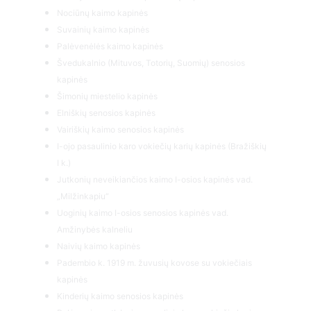
Nociūnų kaimo kapinės
Suvainių kaimo kapinės
Palėvenėlės kaimo kapinės
Švedukalnio (Mituvos, Totorių, Suomių) senosios
kapinės
Šimonių miestelio kapinės
Elniškių senosios kapinės
Vairiškių kaimo senosios kapinės
I-ojo pasaulinio karo vokiečių karių kapinės (Bražiškių
I k.)
Jutkonių neveikiančios kaimo I-osios kapinės vad.
„Milžinkapiu“
Uoginių kaimo I-osios senosios kapinės vad.
Amžinybės kalneliu
Naivių kaimo kapinės
Padembio k. 1919 m. žuvusių kovose su vokiečiais
kapinės
Kinderių kaimo senosios kapinės