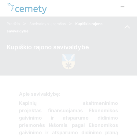
>
>
Pradžia
Savivaldybių sąrašas
Kupiškio rajono
savivaldybė
Kupiškio rajono savivaldybė
Apie savivaldybę:
Kapinių skaitmeninimo
projektas
finansuojamas Ekonomikos
gaivinimo ir atsparumo didinimo
priemonės lėšomis pagal Ekonomikos
gaivinimo ir atsparumo didinimo planą