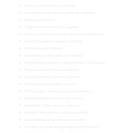
Daukų kaimo senosios kapinės
Kauniškio kaimo sentikių senosios kapinės
Noriūnų kapinynas
Gaigalių kaimo senosios kapinės
Lietuvos valstybės veikėjo Vinco Karoblio kapas
Čiovydžių kaimo senosios kapinės
Mičiūnų kaimo kapinės
Dumbliūnų kaimo senosios kapinės
Kupiškio laisvamanių senųjų kapinių kompleksas
Mielošių kaimo senosios kapinės
Svidenių kaimo senosios kapinės
Bukėnų kaimo senosios kapinės
Plūkų šeimos senosios kapinės Kerelių k.
Didžprūdžių kaimo senosios kapinės
Skapiškio žydų senosios kapinės
Kenigšteterių šeimos senosios kapinės
Kurapkiškių kaimo senosios kapinės
Kupiškio m. žydų senųjų kapinių kompleksas