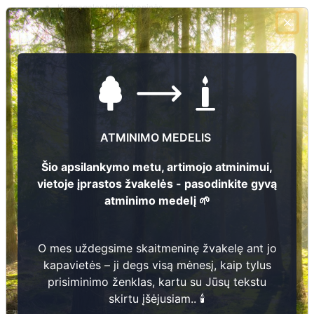
Kurmagalos kaimo kapinės
Lukšių kaimo kapinės
Taukadažių kaimo kapinės
Satkūnų kaimo kapinės (Jonavos r.)
Šmatų kapinės
Užusalių kaimo kapinės
Krėslynų kapinės
Panoterių miestelio kapinės
ATMINIMO MEDELIS
Stašiūnų kaimo kapinės
Kulvos kaimo senosios kapinės
Šio apsilankymo metu, artimojo atminimui,
Batėgalos (Žinėnų) kaimo kapinės
vietoje įprastos žvakelės - pasodinkite gyvą
Varpių kaimo kapinės
atminimo medelį 🌱
Skrebinų kaimo kapinės
Bareišių kaimo kapinės
Žemutinės Batėgalos kaimo kapinės
O mes uždegsime skaitmeninę žvakelę ant jo
Rimkų kaimo kapinės
kapavietės – ji degs visą mėnesį, kaip tylus
Kulvos kaimo naujosios kapinės
prisiminimo ženklas, kartu su Jūsų tekstu
skirtu įšėjusiam.. 🕯️