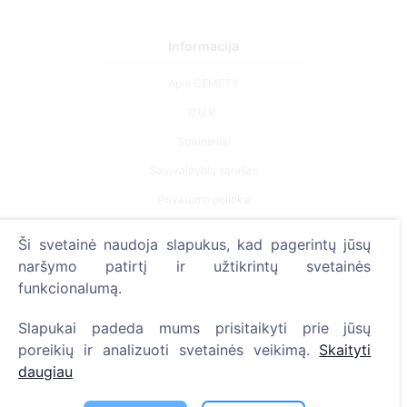
Informacija
Apie CEMETY
D.U.K.
Straipsniai
Savivaldybių sąrašas
Privatumo politika
Mokėjimų politika
Ši svetainė naudoja slapukus, kad pagerintų jūsų
ES projektai
naršymo patirtį ir užtikrintų svetainės
funkcionalumą.
Slapukų nustatymai
Paieška
Slapukai padeda mums prisitaikyti prie jūsų
poreikių ir analizuoti svetainės veikimą.
Skaityti
Velionių paieška
daugiau
Kapinių paieška