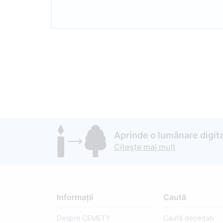
Aprinde o lumânare digita
Citește mai mult
Informații
Caută
Despre CEMETY
Caută decedați