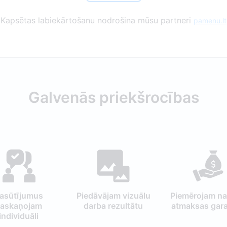
Kapsētas labiekārtošanu nodrošina mūsu partneri
pamenu.lt
Galvenās priekšrocības
asūtījumus
Piedāvājam vizuālu
Piemērojam n
saskaņojam
darba rezultātu
atmaksas gara
individuāli