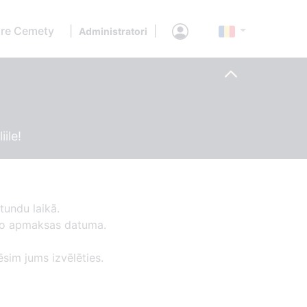
re Cemety
|
|
Administratori
ile!
tundu laikā.
 no apmaksas datuma.
ēsim jums izvēlēties.