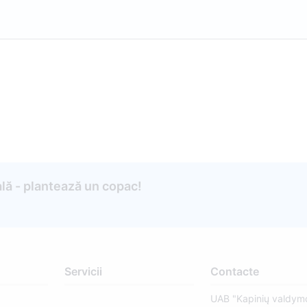
lă - plantează un copac!
Servicii
Contacte
UAB "Kapinių valdym