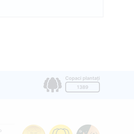
Copaci plantați
1389
o