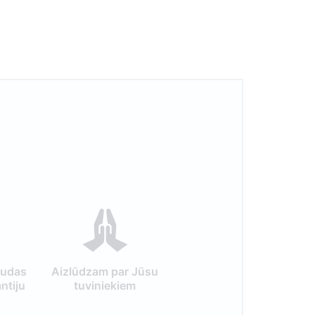
audas
Aizlūdzam par Jūsu
ntiju
tuviniekiem