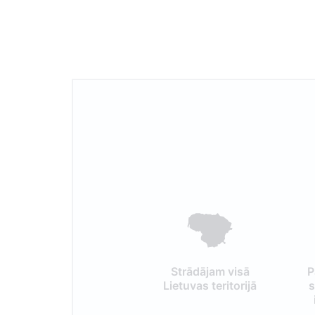
Strādājam visā
P
Lietuvas teritorijā