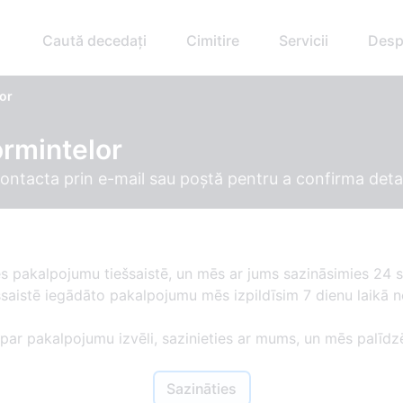
Caută decedați
Cimitire
Servicii
Desp
lor
ormintelor
contacta prin e-mail sau poștă pentru a confirma detali
es pakalpojumu tiešsaistē, un mēs ar jums sazināsimies 24 s
ešsaistē iegādāto pakalpojumu mēs izpildīsim 7 dienu laikā
 par pakalpojumu izvēli, sazinieties ar mums, un mēs palīdz
Sazināties