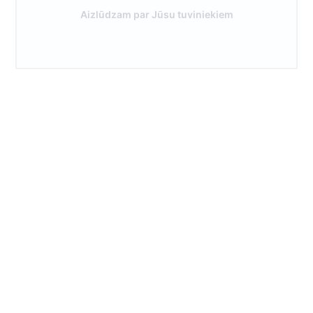
Aizlūdzam par Jūsu tuviniekiem