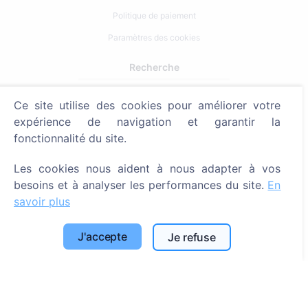
Politique de paiement
Paramètres des cookies
Recherche
Rechercher des défunts
Ce site utilise des cookies pour améliorer votre
Rechercher des cimetières
expérience de navigation et garantir la
fonctionnalité du site.
Services
Les cookies nous aident à nous adapter à vos
Contacts
besoins et à analyser les performances du site.
En
savoir plus
UAB "Kapinių valdymo sprendimai", 304241197
+370 612 08926 (I-V 8:00 - 16:45)
J'accepte
Je refuse
info@cemety.lt
Nous intervenons dans tout le pays !