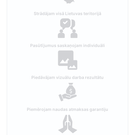
Strādājam visā Lietuvas teritorijā
Pasūtījumus saskaņojam individuāli
Piedāvājam vizuālu darba rezultātu
Piemērojam naudas atmaksas garantiju