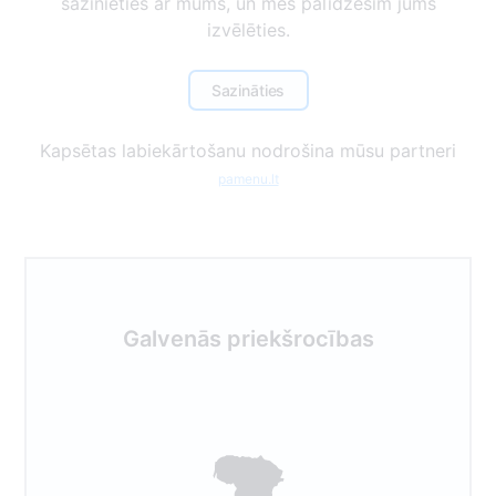
sazinieties ar mums, un mēs palīdzēsim jums
izvēlēties.
Sazināties
Kapsētas labiekārtošanu nodrošina mūsu partneri
pamenu.lt
Galvenās priekšrocības