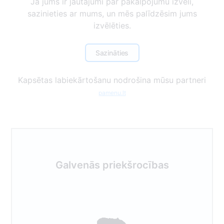
Ja jums ir jautājumi par pakalpojumu izvēli,
sazinieties ar mums, un mēs palīdzēsim jums
izvēlēties.
Sazināties
Kapsētas labiekārtošanu nodrošina mūsu partneri
pamenu.lt
Galvenās priekšrocības