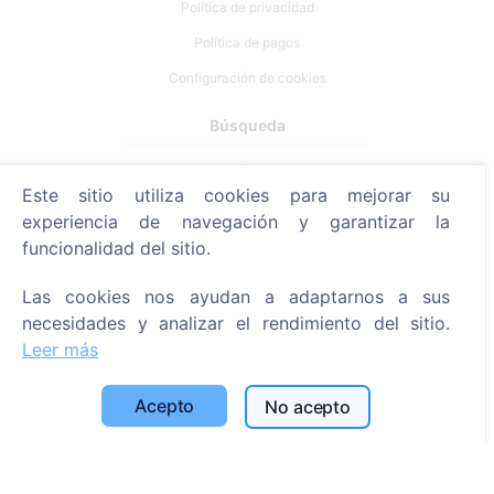
Política de privacidad
Política de pagos
Configuración de cookies
Búsqueda
Buscar fallecidos
Este sitio utiliza cookies para mejorar su
Buscar cementerios
experiencia de navegación y garantizar la
funcionalidad del sitio.
Servicios
Las cookies nos ayudan a adaptarnos a sus
Contactos
necesidades y analizar el rendimiento del sitio.
Leer más
UAB "Kapinių valdymo sprendimai", 304241197
+370 612 08926 (I-V 8:00 - 16:45)
Acepto
No acepto
info@cemety.lt
¡Operamos en todo el país!