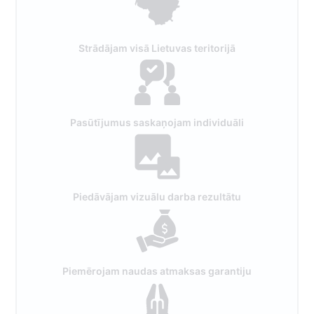
Strādājam visā Lietuvas teritorijā
Pasūtījumus saskaņojam individuāli
Piedāvājam vizuālu darba rezultātu
Piemērojam naudas atmaksas garantiju