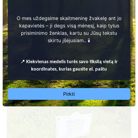
O mes uždegsime skaitmeninę žvakelę ant jo
kapavietės – ji degs visą mėnesį, kaip tylus
prisiminimo ženklas, kartu su Jūsų tekstu
skirtu įšėjusiam.. 🕯️
KUPIŠKIO RAJONO SAVIVALDYBĖS KAPINIŲ TVARKYMO TAISYKLĖS
📍
Dėl leidimų laidoti, ​informacijos atnaujinimo,
Kiekvienas
medelis turės savo tikslią vietą ir
apleistų kapaviečių priežiūros ir kitais susijusiais
koordinates, kurias gausite el. paštu
klausimais kreiptis ​aukščiau nurodytais kontaktais.
Pirkti