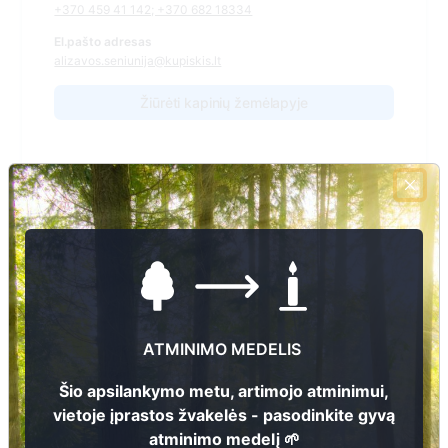
+370 459 41 142; +370 682 18334
El.pašto adresas
alizavos.seniunija@kupiskis.lt
Žiūrėti kapinių žemėlapyje
Šiose kapinėse suskaitmeninta kapų:
0
Ieškoti šiose kapinėse palaidotų asmenų
ATMINIMO MEDELIS
Informacija prieinama per:
Kupiškio rajono savivaldybės administracija Alizavos seniūnija
Šio apsilankymo metu, artimojo atminimui,
vietoje įprastos žvakelės - pasodinkite gyvą
atminimo medelį 🌱