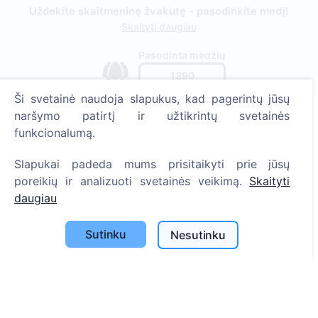
Uždekite skaitmeninę žvakutę - pasodinkite medį!
Skaityti daugiau
Pasodinta medžių
1390
Ši svetainė naudoja slapukus, kad pagerintų jūsų
naršymo patirtį ir užtikrintų svetainės
funkcionalumą.
Informacija
Slapukai padeda mums prisitaikyti prie jūsų
Apie CEMETY
poreikių ir analizuoti svetainės veikimą.
Skaityti
D.U.K.
daugiau
Straipsniai
Sutinku
Nesutinku
Savivaldybių sąrašas
Privatumo politika
Mokėjimų politika
ES projektai