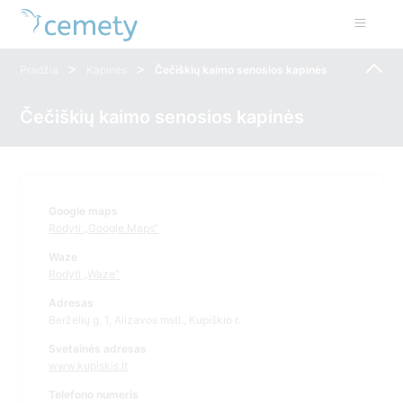
>
>
Pradžia
Kapinės
Čečiškių kaimo senosios kapinės
Čečiškių kaimo senosios kapinės
Google maps
Rodyti „Google Maps“
Waze
Rodyti „Waze“
Adresas
Berželių g. 1, Alizavos mstl., Kupiškio r.
Svetainės adresas
www.kupiskis.lt
Telefono numeris