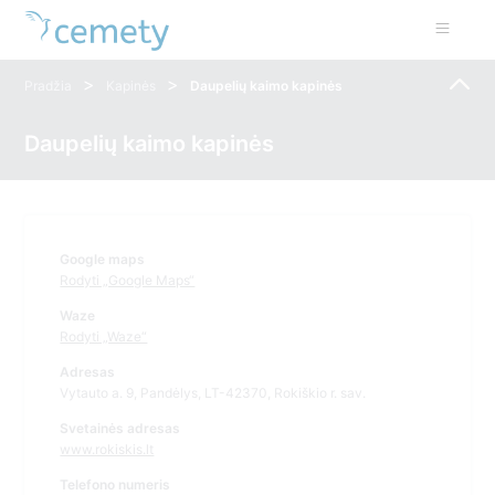
>
>
Pradžia
Kapinės
Daupelių kaimo kapinės
Daupelių kaimo kapinės
Google maps
Rodyti „Google Maps“
Waze
Rodyti „Waze“
Adresas
Vytauto a. 9, Pandėlys, LT-42370, Rokiškio r. sav.
Svetainės adresas
www.rokiskis.lt
Telefono numeris