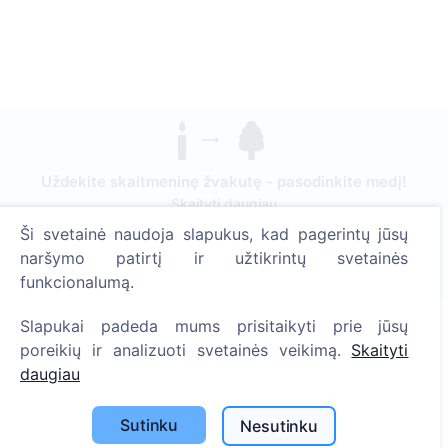
Uždekite skaitmeninę žvakutę - pasodinkite medį!
Skaityti daugiau
Ši svetainė naudoja slapukus, kad pagerintų jūsų
Pasodinta medžių
naršymo patirtį ir užtikrintų svetainės
1389
funkcionalumą.
Slapukai padeda mums prisitaikyti prie jūsų
poreikių ir analizuoti svetainės veikimą.
Skaityti
Informacija
daugiau
Apie CEMETY
Sutinku
Nesutinku
D.U.K.