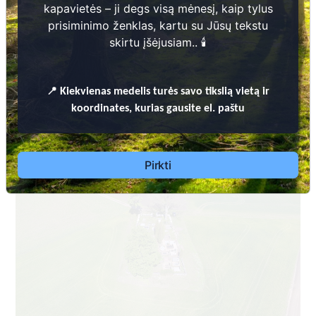
kapavietės – ji degs visą mėnesį, kaip tylus
prisiminimo ženklas, kartu su Jūsų tekstu
skirtu įšėjusiam.. 🕯️
📍
Kiekvienas
medelis turės savo tikslią vietą ir
Dėl leidimų laidoti, informacijos atnaujinimo,
koordinates, kurias gausite el. paštu
apleistų kapaviečių priežiūros ir kitais susijusiais
klausimais kreiptis aukščiau nurodytais kontaktais.
Pirkti