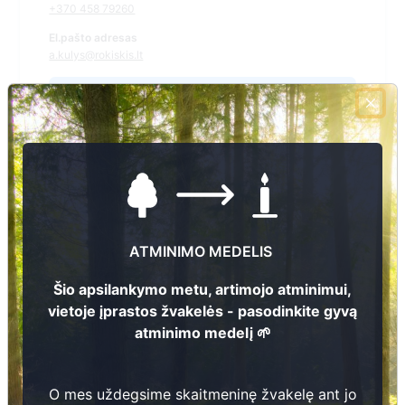
+370 458 79260
El.pašto adresas
a.kulys@rokiskis.lt
Žiūrėti kapinių žemėlapyje
Šiose kapinėse suskaitmeninta kapų:
170
Ieškoti šiose kapinėse palaidotų asmenų
ATMINIMO MEDELIS
Šio apsilankymo metu, artimojo atminimui,
vietoje įprastos žvakelės - pasodinkite gyvą
Informacija prieinama per:
atminimo medelį 🌱
Rokiškio rajono savivaldybės administracija, Pandėlio
seniūnija
O mes uždegsime skaitmeninę žvakelę ant jo