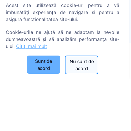
Acest site utilizează cookie-uri pentru a vă
Aprinde o lumânare digitală - plantează un copac!
îmbunătăți experiența de navigare și pentru a
Citește mai mult
asigura funcționalitatea site-ului.
Copaci plantați
Cookie-urile ne ajută să ne adaptăm la nevoile
1389
dumneavoastră și să analizăm performanța site-
ului.
Citiți mai mult
Sunt de
Nu sunt de
Informații
acord
acord
Despre CEMETY
Întrebări frecvente
Blog
Listă a comunelor și a utilizatorilor
Politica de confidențialitate
Politica de plăți
Setări cookie-uri