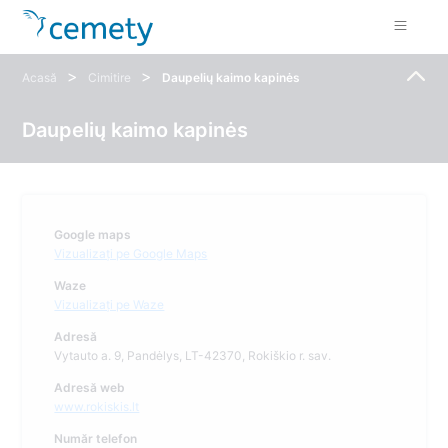
>
>
Acasă
Cimitire
Daupelių kaimo kapinės
Daupelių kaimo kapinės
Google maps
Vizualizați pe Google Maps
Waze
Vizualizați pe Waze
Adresă
Vytauto a. 9, Pandėlys, LT-42370, Rokiškio r. sav.
Adresă web
www.rokiskis.lt
Număr telefon