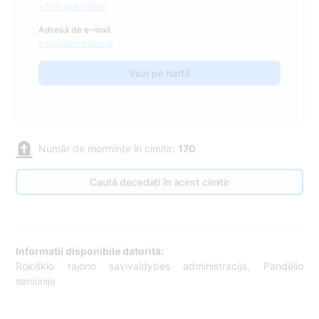
+370 458 79260
Adresă de e-mail
a.kulys@rokiskis.lt
Vezi pe hartă
Număr de morminte în cimitir:
170
Caută decedați în acest cimitir
Informații disponibile datorită:
Rokiškio rajono savivaldybės administracija, Pandėlio
seniūnija