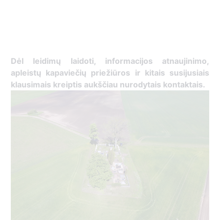
Dėl leidimų laidoti, informacijos atnaujinimo,
apleistų kapaviečių priežiūros ir kitais susijusiais
klausimais kreiptis aukščiau nurodytais kontaktais.