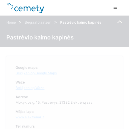
>
>
Home
Begraafplaatsen
Pastrėvio kaimo kapinės
Pastrėvio kaimo kapinės
Google maps
Bekijken op Google Maps
Waze
Bekijken op Waze
Adrese
Mokyklos g. 15, Pastrėvys, 21332 Elektrėnų sav.
Mājas lapa
www.elektrenai.lt
Tel. numurs