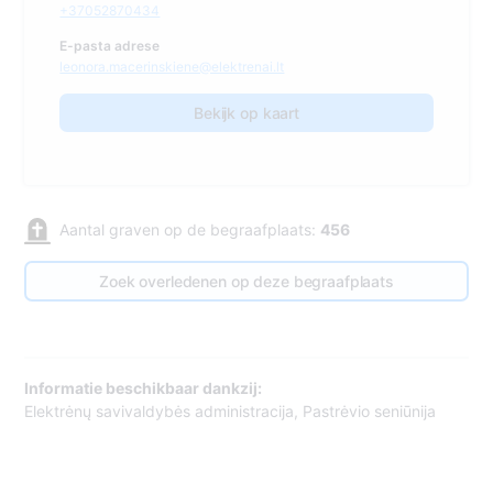
+37052870434
E-pasta adrese
leonora.macerinskiene@elektrenai.lt
Bekijk op kaart
Aantal graven op de begraafplaats:
456
Zoek overledenen op deze begraafplaats
Informatie beschikbaar dankzij:
Elektrėnų savivaldybės administracija, Pastrėvio seniūnija