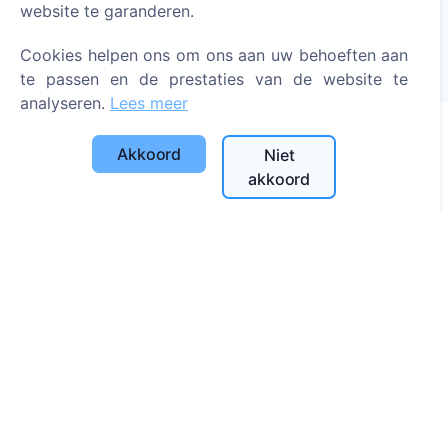
Meer lezen
website te garanderen.
Geplante bomen
Cookies helpen ons om ons aan uw behoeften aan
1390
te passen en de prestaties van de website te
analyseren.
Lees meer
Akkoord
Niet
Informatie
akkoord
Over CEMETY
Veelgestelde vragen
Blog
Lijst van gemeenten en gebruikers
Privacybeleid
Betalingsbeleid
Cookie-instellingen
Zoeken