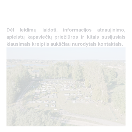
Dėl leidimų laidoti, informacijos atnaujinimo,
apleistų kapaviečių priežiūros ir kitais susijusiais
klausimais kreiptis aukščiau nurodytais kontaktais.