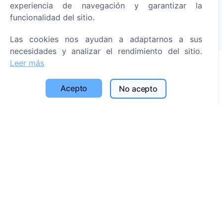
Leer más
experiencia de navegación y garantizar la
funcionalidad del sitio.
Árboles plantados
1393
Las cookies nos ayudan a adaptarnos a sus
necesidades y analizar el rendimiento del sitio.
Leer más
Información
Acepto
No acepto
Acerca de CEMETY
Preguntas frecuentes
Blog
Lista de municipios y usuarios
Política de privacidad
Política de pagos
Configuración de cookies
Búsqueda