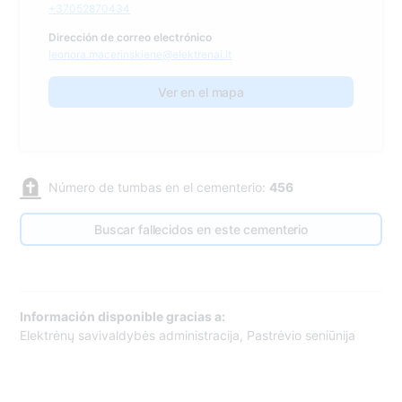
+37052870434
Dirección de correo electrónico
leonora.macerinskiene@elektrenai.lt
Ver en el mapa
Número de tumbas en el cementerio:
456
Buscar fallecidos en este cementerio
Información disponible gracias a:
Elektrėnų savivaldybės administracija, Pastrėvio seniūnija