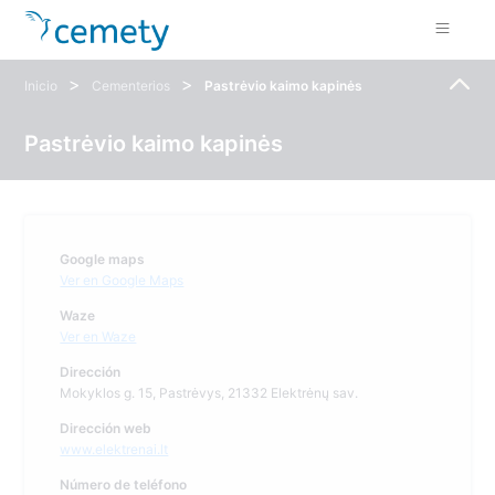
>
>
Inicio
Cementerios
Pastrėvio kaimo kapinės
Pastrėvio kaimo kapinės
Google maps
Ver en Google Maps
Waze
Ver en Waze
Dirección
Mokyklos g. 15, Pastrėvys, 21332 Elektrėnų sav.
Dirección web
www.elektrenai.lt
Número de teléfono