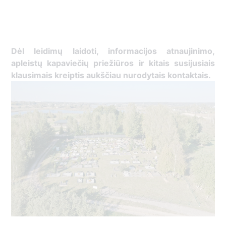
Dėl leidimų laidoti, informacijos atnaujinimo,
apleistų kapaviečių priežiūros ir kitais susijusiais
klausimais kreiptis aukščiau nurodytais kontaktais.