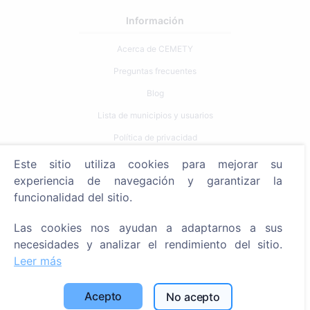
Información
Acerca de CEMETY
Preguntas frecuentes
Blog
Lista de municipios y usuarios
Política de privacidad
Política de pagos
Este sitio utiliza cookies para mejorar su
experiencia de navegación y garantizar la
Configuración de cookies
funcionalidad del sitio.
Búsqueda
Las cookies nos ayudan a adaptarnos a sus
Buscar fallecidos
necesidades y analizar el rendimiento del sitio.
Leer más
Buscar cementerios
Servicios
Acepto
No acepto