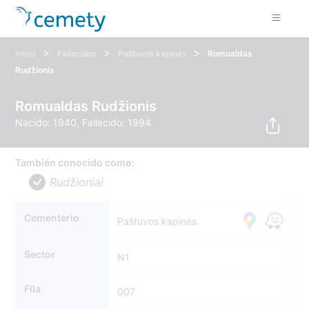
>
>
>
Inicio
Fallecidos
Paštuvos kapinės
Romualdas
Rudžionis
Romualdas Rudžionis
Nacido: 1940, Fallecido: 1994
También conocido como:
Rudžioniai
Cementerio
Paštuvos kapinės
Sector
N1
Fila
007