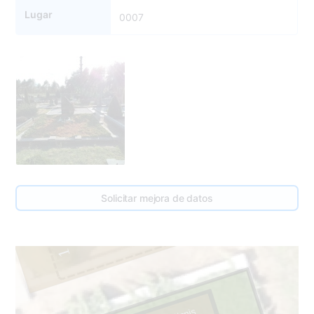
Lugar
0007
7
8
Solicitar mejora de datos
1