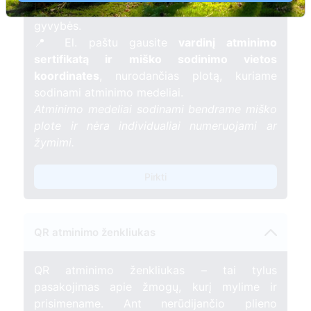
mėnesį – tarsi tiltas tarp prisiminimo ir
gyvybės.
📍 El. paštu gausite
vardinį atminimo
sertifikatą ir miško sodinimo vietos
koordinates
, nurodančias plotą, kuriame
sodinami atminimo medeliai.
Atminimo medeliai sodinami bendrame miško
plote ir nėra individualiai numeruojami ar
žymimi.
Pirkti
QR atminimo ženkliukas
QR atminimo ženkliukas – tai tylus
pasakojimas apie žmogų, kurį mylime ir
prisimename. Ant nerūdijančio plieno