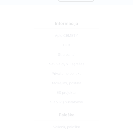
Informacija
Apie CEMETY
D.U.K.
Straipsniai
Savivaldybių sąrašas
Privatumo politika
Mokėjimų politika
ES projektai
Slapukų nustatymai
Paieška
Velionių paieška