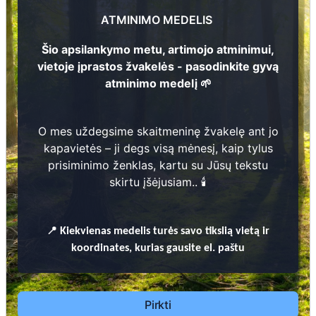
Eleonora Perveneckienė
2
Pranas Perveneckas
2
3
ATMINIMO MEDELIS
1
8
9
5
-
1
9
7
Elena Perveneckienė
2
1
8
7
6
-
1
9
5
Zenonas Perveneckas
4
Šio apsilankymo metu, artimojo atminimui,
vietoje įprastos žvakelės - pasodinkite gyvą
6
1
9
3
2
-
1
9
8
atminimo medelį 🌱
1
9
2
5
-
1
9
9
1
115
O mes uždegsime skaitmeninę žvakelę ant jo
Prieinamos paslaugos:
kapavietės – ji degs visą mėnesį, kaip tylus
prisiminimo ženklas, kartu su Jūsų tekstu
Atminimo medelis
skirtu įšėjusiam.. 🕯️
Pasodinkite atminimo medelį artimo
žmogaus atminimui – gyvą simbolį, augantį
📍
Kiekvienas
medelis turės savo tikslią vietą ir
kartu su nauju Lietuvos mišku.
koordinates, kurias gausite el. paštu
🌳 Pasirinkite artimąjį, kurio atminimui skiriate
medelį, ir palikite jam skirtą atminimo žinutę.
🕯️ O mes, Jūsų vardu, uždegsime
skaitmeninę
Pirkti
žvakelę artimojo kapavietėje
, kuri švies vieną