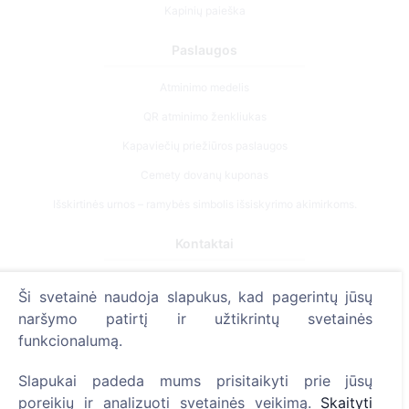
Kapinių paieška
Paslaugos
Atminimo medelis
QR atminimo ženkliukas
Kapaviečių priežiūros paslaugos
Cemety dovanų kuponas
Išskirtinės urnos – ramybės simbolis išsiskyrimo akimirkoms.
Kontaktai
UAB "Kapinių valdymo sprendimai", 304241197
Ši svetainė naudoja slapukus, kad pagerintų jūsų
+370 612 08926 (I-V 8:00 - 16:45)
naršymo patirtį ir užtikrintų svetainės
info@cemety.lt
funkcionalumą.
Veiklą vykdome visoje Lietuvoje!
Slapukai padeda mums prisitaikyti prie jūsų
poreikių ir analizuoti svetainės veikimą.
Skaityti