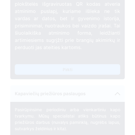
plokštelės išgraviruotas QR kodas atveria
atminimo puslapį, kuriame išlieka ne tik
vardas ar datos, bet ir gyvenimo istorija,
prisiminimai, nuotraukos bei vaizdo įrašai. Tai
šiuolaikiška atminimo forma, leidžianti
artimiesiems sugrįžti prie brangių akimirkų ir
perduoti jas ateities kartoms.
Pirkti
Kapaviečių priežiūros paslaugos
Pasirūpinsime periodiniu arba vienkartiniu kapo
tvarkymu. Mūsų specialistai atliks būtinus kapo
priežiūros darbus (nuvalys paminklą, nugrėbs lapus,
sutvarkys želdinius ir kita).