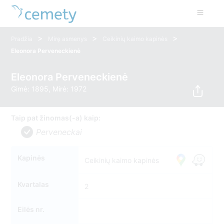
>
>
>
Pradžia
Mirę asmenys
Ceikinių kaimo kapinės
Eleonora Perveneckienė
Eleonora Perveneckienė
Gimė: 1895, Mirė: 1972
Taip pat žinomas(-a) kaip:
Perveneckai
Kapinės
Ceikinių kaimo kapinės
Kvartalas
2
Eilės nr.