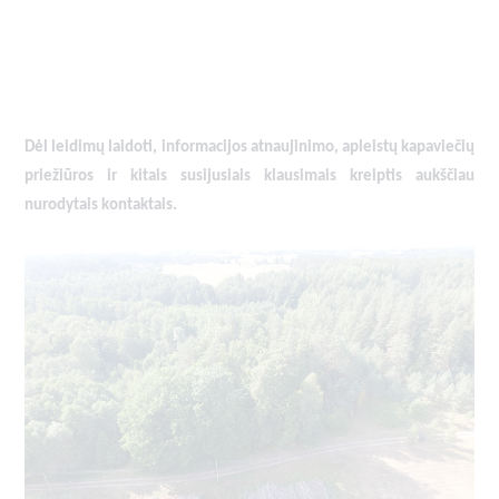
Dėl leidimų laidoti, ​informacijos atnaujinimo, apleistų kapaviečių
priežiūros ir kitais susijusiais klausimais kreiptis ​aukščiau
nurodytais kontaktais.