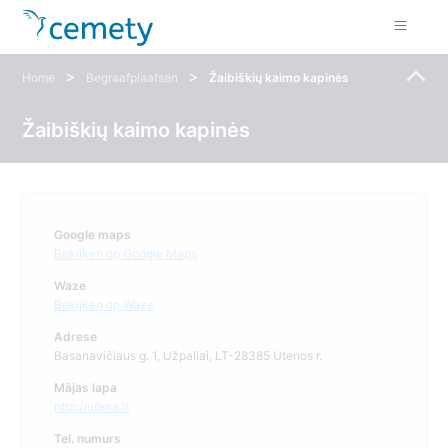
>
>
Home
Begraafplaatsen
Žaibiškių kaimo kapinės
Žaibiškių kaimo kapinės
Google maps
Bekijken op Google Maps
Waze
Bekijken op Waze
Adrese
Basanavičiaus g. 1, Užpaliai, LT-28385 Utenos r.
Mājas lapa
http://utena.lt
Tel. numurs