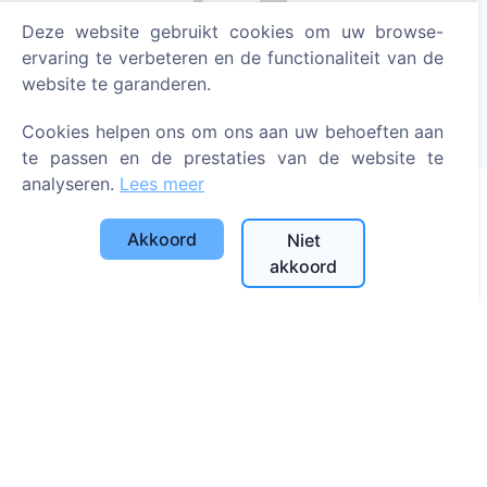
Deze website gebruikt cookies om uw browse-
Steek een digitale kaars aan - plant een boom!
ervaring te verbeteren en de functionaliteit van de
Meer lezen
website te garanderen.
Geplante bomen
Cookies helpen ons om ons aan uw behoeften aan
1393
te passen en de prestaties van de website te
analyseren.
Lees meer
Informatie
Akkoord
Niet
akkoord
Over CEMETY
Veelgestelde vragen
Blog
Lijst van gemeenten en gebruikers
Privacybeleid
Betalingsbeleid