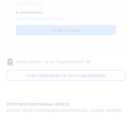
+37038931104
E-pasta adrese
eugenijus.keraminas@utena.lt
Bekijk op kaart
Aantal graven op de begraafplaats:
12
Zoek overledenen op deze begraafplaats
Informatie beschikbaar dankzij:
Utenos rajono savivaldybės administracija, Užpalių seniūnija