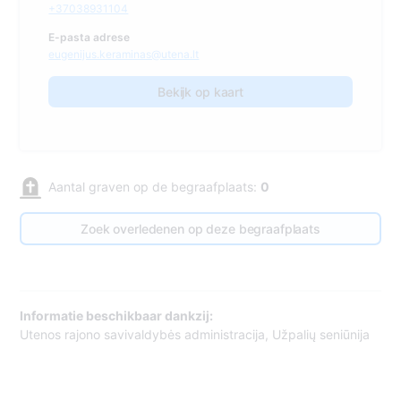
+37038931104
E-pasta adrese
eugenijus.keraminas@utena.lt
Bekijk op kaart
Aantal graven op de begraafplaats:
0
Zoek overledenen op deze begraafplaats
Informatie beschikbaar dankzij:
Utenos rajono savivaldybės administracija, Užpalių seniūnija