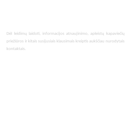
Dėl leidimų laidoti, ​informacijos atnaujinimo, apleistų kapaviečių 
priežiūros ir kitais susijusiais klausimais kreiptis ​aukščiau nurodytais 
kontaktais.