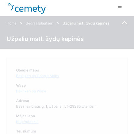
>
>
Home
Begraafplaatsen
Užpalių mstl. žydų kapinės
Užpalių mstl. žydų kapinės
Google maps
Bekijken op Google Maps
Waze
Bekijken op Waze
Adrese
Basanavičiaus g. 1, Užpaliai, LT-28385 Utenos r.
Mājas lapa
http://utena.lt
Tel. numurs