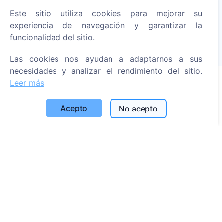
Enciende una vela digital - planta un árbol!
Este sitio utiliza cookies para mejorar su
Leer más
experiencia de navegación y garantizar la
funcionalidad del sitio.
Árboles plantados
1393
Las cookies nos ayudan a adaptarnos a sus
necesidades y analizar el rendimiento del sitio.
Leer más
Información
Acepto
No acepto
Acerca de CEMETY
Preguntas frecuentes
Blog
Lista de municipios y usuarios
Política de privacidad
Política de pagos
Configuración de cookies