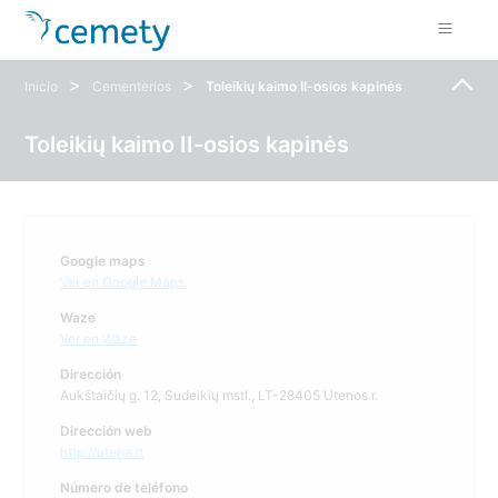
>
>
Inicio
Cementerios
Toleikių kaimo II-osios kapinės
Toleikių kaimo II-osios kapinės
Google maps
Ver en Google Maps
Waze
Ver en Waze
Dirección
Aukštaičių g. 12, Sudeikių mstl., LT-28405 Utenos r.
Dirección web
http://utena.lt
Número de teléfono