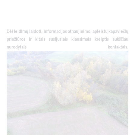
Dėl leidimų laidoti, ​informacijos atnaujinimo, apleistų kapaviečių
priežiūros ir kitais susijusiais klausimais kreiptis ​aukščiau
nurodytais kontaktais.