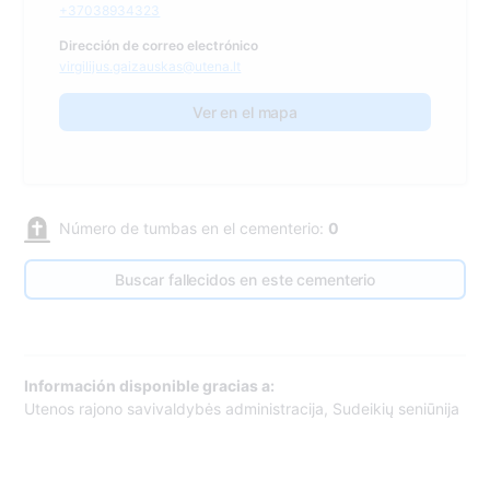
+37038934323
Dirección de correo electrónico
virgilijus.gaizauskas@utena.lt
Ver en el mapa
Número de tumbas en el cementerio:
0
Buscar fallecidos en este cementerio
Información disponible gracias a:
Utenos rajono savivaldybės administracija, Sudeikių seniūnija