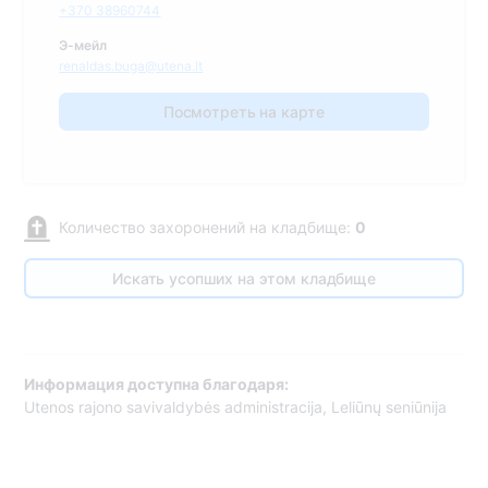
+370 38960744
Э-мейл
renaldas.buga@utena.lt
Посмотреть на карте
Количество захоронений на кладбище:
0
Искать усопших на этом кладбище
Информация доступна благодаря:
Utenos rajono savivaldybės administracija, Leliūnų seniūnija