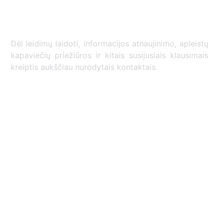
Dėl leidimų laidoti, ​informacijos atnaujinimo, apleistų
kapaviečių priežiūros ir kitais susijusiais klausimais
kreiptis ​aukščiau nurodytais kontaktais.