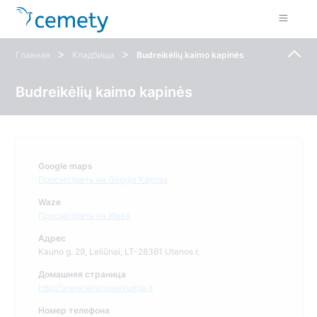
>
>
Главная
Кладбища
Budreikėlių kaimo kapinės
Budreikėlių kaimo kapinės
Google maps
Просмотреть на Google Картах
Waze
Просмотреть на Waze
Адрес
Kauno g. 29, Leliūnai, LT-28361 Utenos r.
Домашняя страница
http://www.leliunuseniunija.lt
Номер телефона