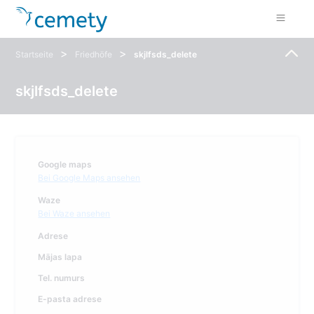
>
>
Startseite
Friedhöfe
skjlfsds_delete
skjlfsds_delete
Google maps
Bei Google Maps ansehen
Waze
Bei Waze ansehen
Adrese
Mājas lapa
Tel. numurs
E-pasta adrese