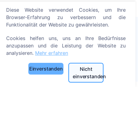
Diese Website verwendet Cookies, um Ihre
Browser-Erfahrung zu verbessern und die
Funktionalität der Website zu gewährleisten.
Cookies helfen uns, uns an Ihre Bedürfnisse
Zünden Sie eine digitale Kerze an - pflanzen Sie einen
Baum!
anzupassen und die Leistung der Website zu
Mehr erfahren
analysieren.
Mehr erfahren
Gepflanzte Bäume
Einverstanden
Nicht
1390
einverstanden
Informationen
Über CEMETY
Häufig gestellte Fragen
Blog