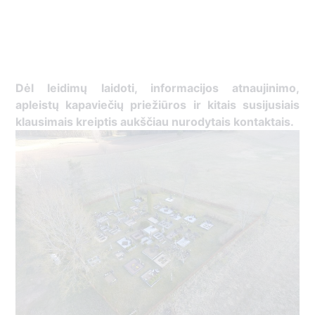
Dėl leidimų laidoti, ​informacijos atnaujinimo,
apleistų kapaviečių priežiūros ir kitais susijusiais
klausimais kreiptis ​aukščiau nurodytais kontaktais.