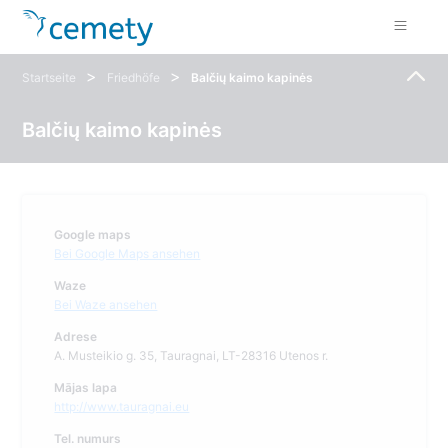
>
>
Startseite
Friedhöfe
Balčių kaimo kapinės
Balčių kaimo kapinės
Google maps
Bei Google Maps ansehen
Waze
Bei Waze ansehen
Adrese
A. Musteikio g. 35, Tauragnai, LT-28316 Utenos r.
Mājas lapa
http://www.tauragnai.eu
Tel. numurs