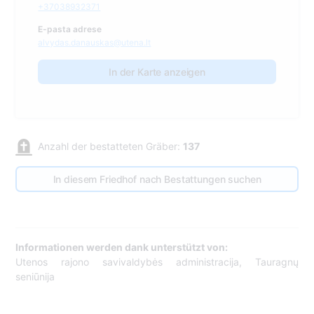
+37038932371
E-pasta adrese
alvydas.danauskas@utena.lt
In der Karte anzeigen
Anzahl der bestatteten Gräber:
137
In diesem Friedhof nach Bestattungen suchen
Informationen werden dank unterstützt von:
Utenos rajono savivaldybės administracija, Tauragnų
seniūnija