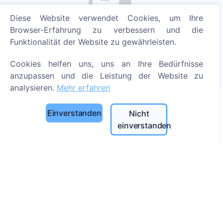
Diese Website verwendet Cookies, um Ihre
Zünden Sie eine digitale Kerze an - pflanzen Sie einen
Browser-Erfahrung zu verbessern und die
Baum!
Mehr erfahren
Funktionalität der Website zu gewährleisten.
Gepflanzte Bäume
Cookies helfen uns, uns an Ihre Bedürfnisse
anzupassen und die Leistung der Website zu
1394
analysieren.
Mehr erfahren
Einverstanden
Nicht
Informationen
einverstanden
Über CEMETY
Häufig gestellte Fragen
Blog
Liste der Gemeinden und Benutzer
Datenschutzrichtlinie
Zahlungsverfahren