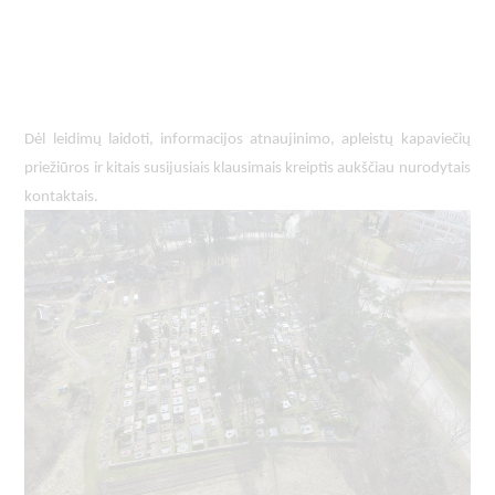
Dėl leidimų laidoti, ​informacijos atnaujinimo, apleistų kapaviečių 
priežiūros ir kitais susijusiais klausimais kreiptis ​aukščiau nurodytais 
kontaktais.