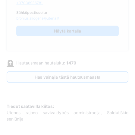
+37038936781
Sähköpostiosoite
bronius.sliogeris@utena.lt
Näytä kartalla
Hautausmaan hautaluku:
1479
Hae vainajia tästä hautausmaasta
Tiedot saatavilla kiitos:
Utenos rajono savivaldybės administracija, Saldutiškio
seniūnija