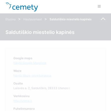
>
>
Etusivu
Hautausmaat
Saldutiškio miestelio kapinės
Saldutiškio miestelio kapinės
Google maps
Näytä Google Mapsissa
Waze
Näytä Waze-sovelluksessa
Osoite
Laisvės a. 2, Saldutiškis, 28333 Utenos r.
Verkkosivu
http://utena.lt
Puhelinnumero