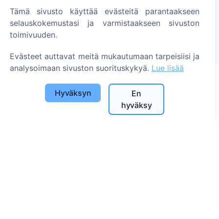
Sytytä digitaalinen kynttilä - istuta puu!
Tämä sivusto käyttää evästeitä parantaakseen
Lue lisää
selauskokemustasi ja varmistaakseen sivuston
toimivuuden.
Istutetut puut
1396
Evästeet auttavat meitä mukautumaan tarpeisiisi ja
analysoimaan sivuston suorituskykyä.
Lue lisää
Hyväksyn
En
Tietoa
hyväksy
Tietoa CEMETY:stä
Usein kysytyt kysymykset
Blogi
Kuntaluettelo ja käyttäjät
Tietosuojakäytäntö
Maksukäytäntö
Evästeasetukset