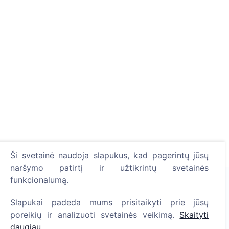
Ši svetainė naudoja slapukus, kad pagerintų jūsų
naršymo patirtį ir užtikrintų svetainės
funkcionalumą.
Slapukai padeda mums prisitaikyti prie jūsų
Uždekite skaitmeninę žvakutę - pasodinkite medį!
poreikių ir analizuoti svetainės veikimą.
Skaityti
Skaityti daugiau
daugiau