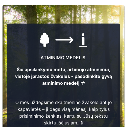
Telefono numeris
El.pašto adresas
Žiūrėti kapinių žemėlapyje
Šiose kapinėse suskaitmeninta kapų:
0
ATMINIMO MEDELIS
Šio apsilankymo metu, artimojo atminimui,
Ieškoti šiose kapinėse palaidotų asmenų
vietoje įprastos žvakelės - pasodinkite gyvą
atminimo medelį 🌱
Informacija prieinama per:
O mes uždegsime skaitmeninę žvakelę ant jo
kapavietės – ji degs visą mėnesį, kaip tylus
prisiminimo ženklas, kartu su Jūsų tekstu
skirtu įšėjusiam.. 🕯️