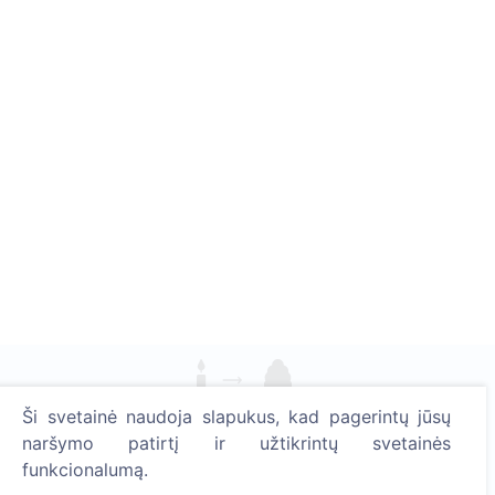
Ši svetainė naudoja slapukus, kad pagerintų jūsų
Uždekite skaitmeninę žvakutę - pasodinkite medį!
naršymo patirtį ir užtikrintų svetainės
Skaityti daugiau
funkcionalumą.
Pasodinta medžių