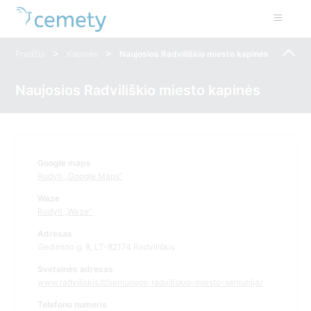
>
>
Pradžia
Kapinės
Naujosios Radviliškio miesto kapinės
Naujosios Radviliškio miesto kapinės
Google maps
Rodyti „Google Maps“
Waze
Rodyti „Waze“
Adresas
Gedimino g. 8, LT-82174 Radviliškis
Svetainės adresas
www.radviliskis.lt/seniunijos-radviliskio-miesto-seniunija/
Telefono numeris