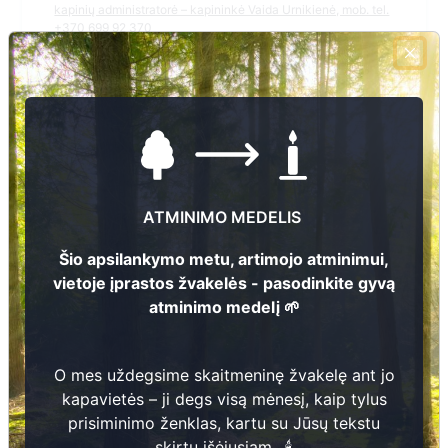
kapinių administratorė – kapininkė Vaida Urnikienė, mob. tel.
+370 699 92 370
El.pašto adresas
radv.seniunija@radviliskis.lt
Žiūrėti kapinių žemėlapyje
ATMINIMO MEDELIS
Šiose kapinėse suskaitmeninta kapų:
32321
Šio apsilankymo metu, artimojo atminimui,
Ieškoti šiose kapinėse palaidotų asmenų
vietoje įprastos žvakelės - pasodinkite gyvą
atminimo medelį 🌱
Informacija prieinama per:
O mes uždegsime skaitmeninę žvakelę ant jo
Radviliškio rajono savivaldybės administracija
kapavietės – ji degs visą mėnesį, kaip tylus
prisiminimo ženklas, kartu su Jūsų tekstu
skirtu įšėjusiam.. 🕯️