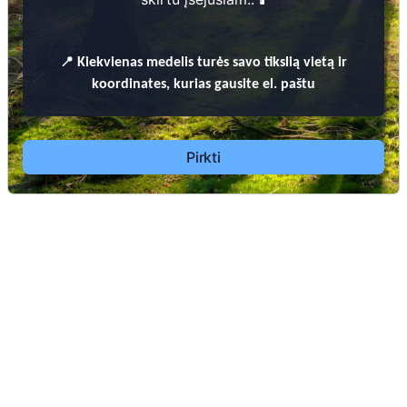
📍
Kiekvienas
medelis turės savo tikslią vietą ir
koordinates, kurias gausite el. paštu
Dėl leidimų laidoti, ​informacijos atnaujinimo,
apleistų kapaviečių priežiūros ir kitais susijusiais
klausimais kreiptis ​aukščiau nurodytais kontaktais.
Pirkti