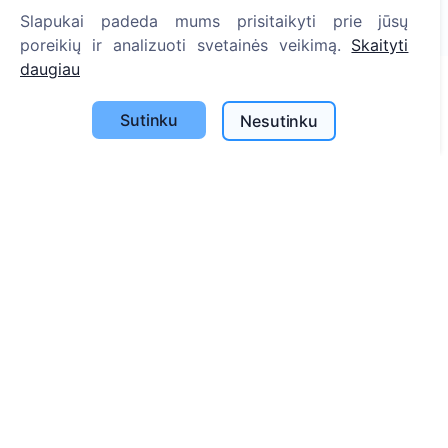
Slapukai padeda mums prisitaikyti prie jūsų
1396
poreikių ir analizuoti svetainės veikimą.
Skaityti
daugiau
Informacija
Sutinku
Nesutinku
Apie CEMETY
D.U.K.
Straipsniai
Savivaldybių sąrašas
Privatumo politika
Mokėjimų politika
ES projektai
Slapukų nustatymai
Paieška