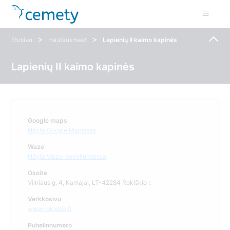
>
>
Etusivu
Hautausmaat
Lapienių II kaimo kapinės
Lapienių II kaimo kapinės
Google maps
Näytä Google Mapsissa
Waze
Näytä Waze-sovelluksessa
Osoite
Vilniaus g. 4, Kamajai, LT-42284 Rokiškio r.
Verkkosivu
www.rokiskis.lt
Puhelinnumero