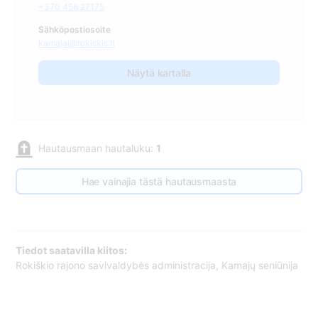
+370 458 27175
Sähköpostiosoite
kamajai@rokiskis.lt
Näytä kartalla
Hautausmaan hautaluku:
1
Hae vainajia tästä hautausmaasta
Tiedot saatavilla kiitos:
Rokiškio rajono savivaldybės administracija, Kamajų seniūnija