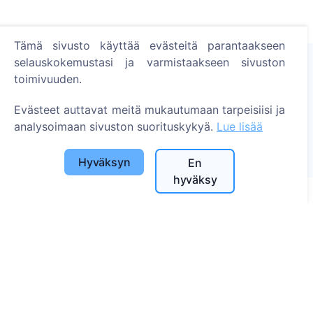
Tämä sivusto käyttää evästeitä parantaakseen
selauskokemustasi ja varmistaakseen sivuston
toimivuuden.
Sytytä digitaalinen kynttilä - istuta puu!
Evästeet auttavat meitä mukautumaan tarpeisiisi ja
Lue lisää
analysoimaan sivuston suorituskykyä.
Lue lisää
Istutetut puut
1394
Hyväksyn
En
hyväksy
Tietoa
Tietoa CEMETY:stä
Usein kysytyt kysymykset
Blogi