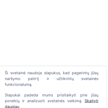
Ši svetainė naudoja slapukus, kad pagerintų jūsų
naršymo patirtį ir užtikrintų svetainės
Uždekite skaitmeninę žvakutę - pasodinkite medį!
funkcionalumą.
Skaityti daugiau
Slapukai padeda mums prisitaikyti prie jūsų
Pasodinta medžių
poreikių ir analizuoti svetainės veikimą.
Skaityti
1395
daugiau