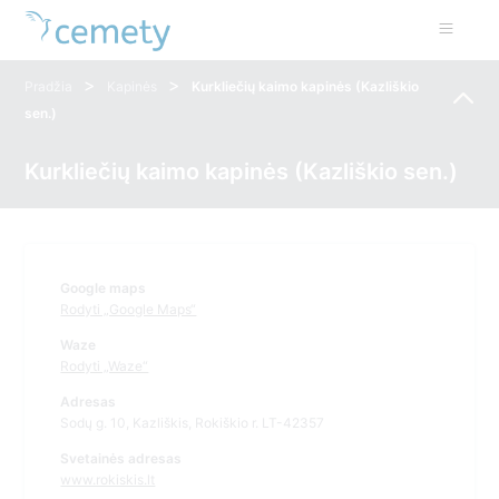
>
>
Pradžia
Kapinės
Kurkliečių kaimo kapinės (Kazliškio
sen.)
Kurkliečių kaimo kapinės (Kazliškio sen.)
Google maps
Rodyti „Google Maps“
Waze
Rodyti „Waze“
Adresas
Sodų g. 10, Kazliškis, Rokiškio r. LT-42357
Svetainės adresas
www.rokiskis.lt