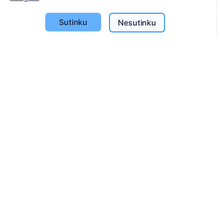
Sutinku
Nesutinku
Informacija
Apie CEMETY
D.U.K.
Straipsniai
Savivaldybių sąrašas
Privatumo politika
Mokėjimų politika
ES projektai
Slapukų nustatymai
Paieška
Velionių paieška