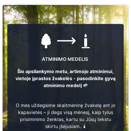
Telefono numeris
+370 458 42725
El.pašto adresas
j.kazanaviciene@rokiskis.lt
Žiūrėti kapinių žemėlapyje
ATMINIMO MEDELIS
Šiose kapinėse suskaitmeninta kapų:
2
Šio apsilankymo metu, artimojo atminimui,
vietoje įprastos žvakelės - pasodinkite gyvą
Ieškoti šiose kapinėse palaidotų asmenų
atminimo medelį 🌱
O mes uždegsime skaitmeninę žvakelę ant jo
Informacija prieinama per:
kapavietės – ji degs visą mėnesį, kaip tylus
Rokiškio rajono savivaldybės administracija, Kazliškio
prisiminimo ženklas, kartu su Jūsų tekstu
seniūnija
skirtu įšėjusiam.. 🕯️