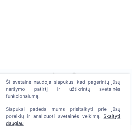
Ši svetainė naudoja slapukus, kad pagerintų jūsų
naršymo patirtį ir užtikrintų svetainės
Uždekite skaitmeninę žvakutę - pasodinkite medį!
funkcionalumą.
Skaityti daugiau
Pasodinta medžių
Slapukai padeda mums prisitaikyti prie jūsų
poreikių ir analizuoti svetainės veikimą.
Skaityti
1393
daugiau