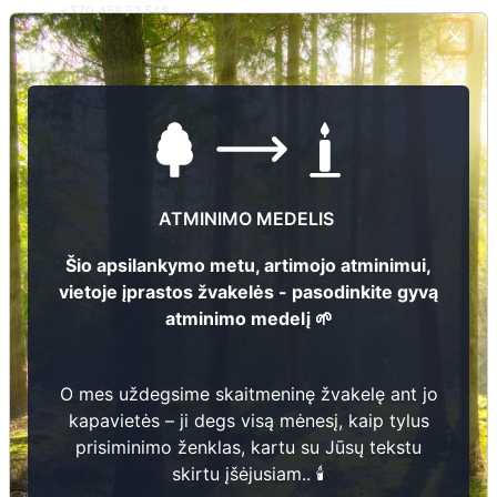
+370 458 52 548
El.pašto adresas
d.januliene@rokiskis.lt
Žiūrėti kapinių žemėlapyje
ATMINIMO MEDELIS
Šiose kapinėse suskaitmeninta kapų:
0
Šio apsilankymo metu, artimojo atminimui,
Ieškoti šiose kapinėse palaidotų asmenų
vietoje įprastos žvakelės - pasodinkite gyvą
atminimo medelį 🌱
Informacija prieinama per:
O mes uždegsime skaitmeninę žvakelę ant jo
Rokiškio rajono savivaldybės administracija, Rokiškio
kapavietės – ji degs visą mėnesį, kaip tylus
kaimiškoji seniūnija
prisiminimo ženklas, kartu su Jūsų tekstu
skirtu įšėjusiam.. 🕯️