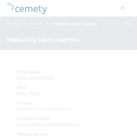
>
>
Pradžia
Kapinės
Natkuškių kaimo kapinės
Natkuškių kaimo kapinės
Google maps
Rodyti „Google Maps“
Waze
Rodyti „Waze“
Adresas
Sąjūdžio a. 1, LT-42136 Rokiškis
Svetainės adresas
www.rokiskis.lt/kontaktai/seniunijos/
Telefono numeris